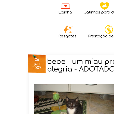
Lojinha
Gatinhos para 
Resgates
Prestação de
06
bebe - um miau pr
jan
alegria - ADOTAD
2009