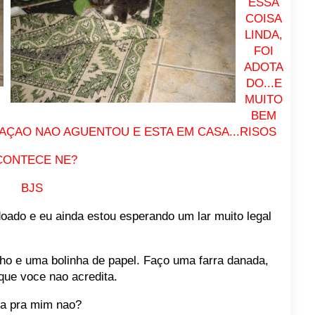
ESSA
COISA
LINDA,
FOI
ADOTA
DO...E
MUITO
BEM
AÇAO NAO AGUENTOU E ESTA EM CASA...RISOS
CONTECE NE?
BJS
doado e eu ainda estou esperando um lar muito legal
ho e uma bolinha de papel. Faço uma farra danada,
ue voce nao acredita.
sa pra mim nao?