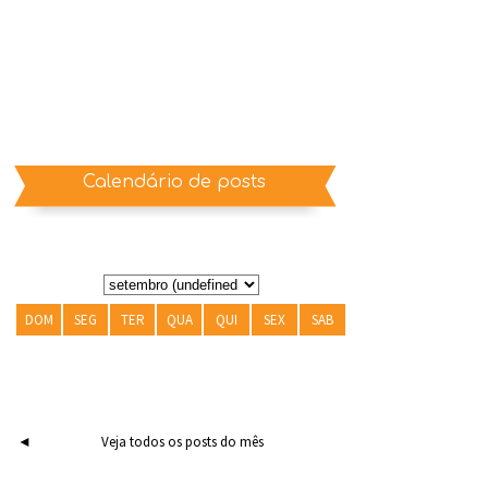
Calendário de posts
DOM
SEG
TER
QUA
QUI
SEX
SAB
◄
Veja todos os posts do mês