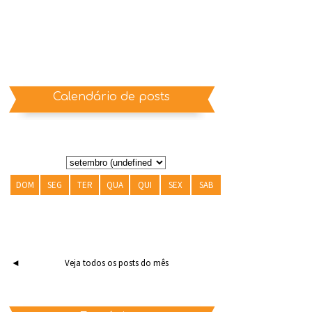
Calendário de posts
DOM
SEG
TER
QUA
QUI
SEX
SAB
◄
Veja todos os posts do mês