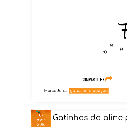
COMPARTILHE
Marcadores:
gatos para doaçao
07
Gatinhas da aline
mar
2018