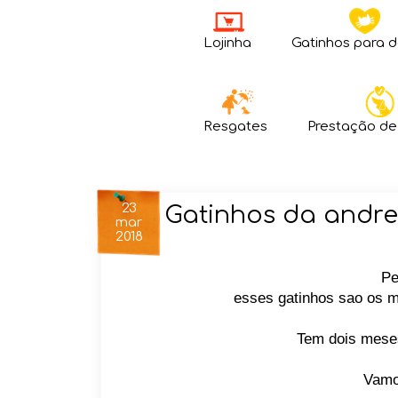
Lojinha
Gatinhos para 
Resgates
Prestação de
23
Gatinhos da andr
mar
2018
Pe
esses gatinhos sao os m
Tem dois mese
Vamo