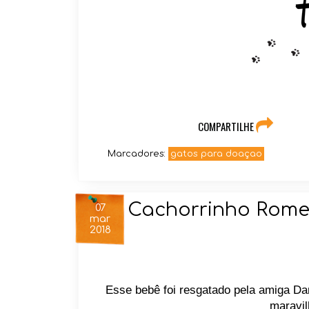
COMPARTILHE
Marcadores:
gatos para doaçao
Cachorrinho Rom
07
mar
2018
Esse bebê foi resgatado pela amiga D
maravil