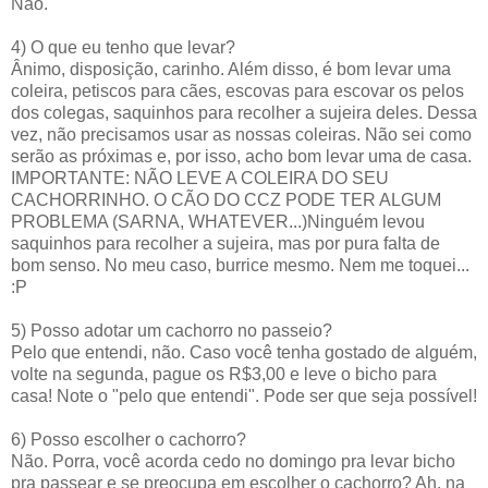
Não.
4) O que eu tenho que levar?
Ânimo, disposição, carinho. Além disso, é bom levar uma
coleira, petiscos para cães, escovas para escovar os pelos
dos colegas, saquinhos para recolher a sujeira deles. Dessa
vez, não precisamos usar as nossas coleiras. Não sei como
serão as próximas e, por isso, acho bom levar uma de casa.
IMPORTANTE: NÃO LEVE A COLEIRA DO SEU
CACHORRINHO. O CÃO DO CCZ PODE TER ALGUM
PROBLEMA (SARNA, WHATEVER...)Ninguém levou
saquinhos para recolher a sujeira, mas por pura falta de
bom senso. No meu caso, burrice mesmo. Nem me toquei...
:P
5) Posso adotar um cachorro no passeio?
Pelo que entendi, não. Caso você tenha gostado de alguém,
volte na segunda, pague os R$3,00 e leve o bicho para
casa! Note o "pelo que entendi". Pode ser que seja possível!
6) Posso escolher o cachorro?
Não. Porra, você acorda cedo no domingo pra levar bicho
pra passear e se preocupa em escolher o cachorro? Ah, na