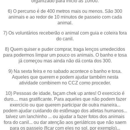
organizado para inicio as 10h00.
6) O percurso é de 400 metros mais ou menos. São 300
animais e ao redor de 10 minutos de passeio com cada
animal.
7) Os voluntários receberão o animal com guia e coleira fora
do canil.
8) Quem quiser e puder comprar, traga lenços umedecidos
para podermos limpar um pouco os animais. O banho e tosa
já começou mas ainda não dá conta dos 300.
9) Na sexta feira e no sabado acontece o banho e tosa.
Aqueles que querem e podem ajudar também nesta
atividade combinem no CCZ como proceder.
10) Pessoas de idade, façam chek up antes! O exercicio é
duro.... mas gratificante. Para aqueles que não podem fazer
exercicio ou que querem participar de outra maneira...
podem ajudar cuidando do estômago dos atletas humanos...
talvez um lanchinho ... ou ajudar a fazer fotos dos animais
fora do canil... ou dar atenção aos geriátricos que não saem
para os passeio (ficar com eles no sol, por exemplo)...