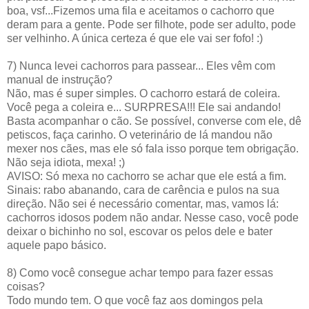
boa, vsf...Fizemos uma fila e aceitamos o cachorro que
deram para a gente. Pode ser filhote, pode ser adulto, pode
ser velhinho. A única certeza é que ele vai ser fofo! :)
7) Nunca levei cachorros para passear... Eles vêm com
manual de instrução?
Não, mas é super simples. O cachorro estará de coleira.
Você pega a coleira e... SURPRESA!!! Ele sai andando!
Basta acompanhar o cão. Se possível, converse com ele, dê
petiscos, faça carinho. O veterinário de lá mandou não
mexer nos cães, mas ele só fala isso porque tem obrigação.
Não seja idiota, mexa! ;)
AVISO: Só mexa no cachorro se achar que ele está a fim.
Sinais: rabo abanando, cara de carência e pulos na sua
direção. Não sei é necessário comentar, mas, vamos lá:
cachorros idosos podem não andar. Nesse caso, você pode
deixar o bichinho no sol, escovar os pelos dele e bater
aquele papo básico.
8) Como você consegue achar tempo para fazer essas
coisas?
Todo mundo tem. O que você faz aos domingos pela