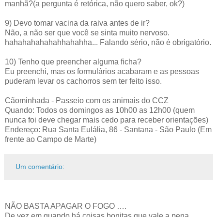
manhã?(a pergunta é retórica, não quero saber, ok?)
9) Devo tomar vacina da raiva antes de ir?
Não, a não ser que você se sinta muito nervoso.
hahahahahahahhahahha... Falando sério, não é obrigatório.
10) Tenho que preencher alguma ficha?
Eu preenchi, mas os formulários acabaram e as pessoas
puderam levar os cachorros sem ter feito isso.
Cãominhada - Passeio com os animais do CCZ
Quando: Todos os domingos as 10h00 as 12h00 (quem
nunca foi deve chegar mais cedo para receber orientações)
Endereço: Rua Santa Eulália, 86 - Santana - São Paulo (Em
frente ao Campo de Marte)
Um comentário:
NÃO BASTA APAGAR O FOGO ….
De vez em quando há coisas bonitas que vale a pena