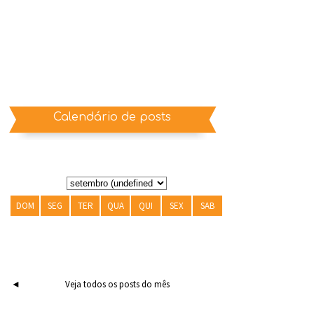
Calendário de posts
DOM
SEG
TER
QUA
QUI
SEX
SAB
◄
Veja todos os posts do mês