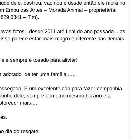
aúde dele, castrou, vacinou e desde então ele mora no
m Embu das Artes – Morada Animal – proprietária:
4829 3341 – Tim).
 novas fotos...desde 2011 até final do ano passado....as
 isso parece estar mais magro e diferente das demais
ele sempre é tosado para aliviar!
r adotado, de ter uma família......
sossegado. É um excelente cão para fazer companhia
antinho dele, sempre come no mesmo horário e a
ferecer mais....
ães.
no dia do resgate: