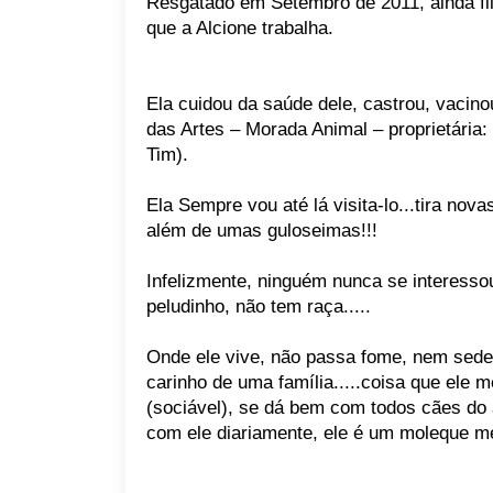
Resgatado em Setembro de 2011, ainda fi
que a Alcione trabalha.
Ela cuidou da saúde dele, castrou, vaci
das Artes – Morada Animal – proprietária:
Tim).
Ela Sempre vou até lá visita-lo...tira nova
além de umas guloseimas!!!
Infelizmente, ninguém nunca se interessou
peludinho, não tem raça.....
Onde ele vive, não passa fome, nem sede, 
carinho de uma família.....coisa que ele 
(sociável), se dá bem com todos cães do a
com ele diariamente, ele é um moleque m