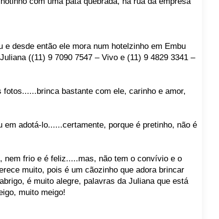
lhotinho com uma pata quebrada, na rua da empresa
nou e desde então ele mora num hotelzinho em Embu
 Juliana ((11) 9 7090 7547 – Vivo e (11) 9 4829 3341 –
s fotos......brinca bastante com ele, carinho e amor,
 em adotá-lo......certamente, porque é pretinho, não é
nem frio e é feliz.....mas, não tem o convívio e o
merece muito, pois é um cãozinho que adora brincar
brigo, é muito alegre, palavras da Juliana que está
eigo, muito meigo!