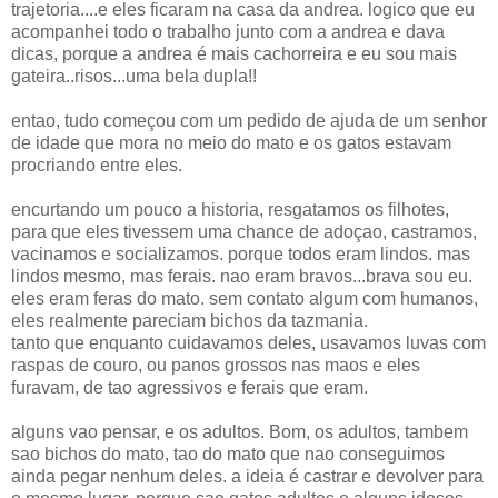
trajetoria....e eles ficaram na casa da andrea. logico que eu
acompanhei todo o trabalho junto com a andrea e dava
dicas, porque a andrea é mais cachorreira e eu sou mais
gateira..risos...uma bela dupla!!
entao, tudo começou com um pedido de ajuda de um senhor
de idade que mora no meio do mato e os gatos estavam
procriando entre eles.
encurtando um pouco a historia, resgatamos os filhotes,
para que eles tivessem uma chance de adoçao, castramos,
vacinamos e socializamos. porque todos eram lindos. mas
lindos mesmo, mas ferais. nao eram bravos...brava sou eu.
eles eram feras do mato. sem contato algum com humanos,
eles realmente pareciam bichos da tazmania.
tanto que enquanto cuidavamos deles, usavamos luvas com
raspas de couro, ou panos grossos nas maos e eles
furavam, de tao agressivos e ferais que eram.
alguns vao pensar, e os adultos. Bom, os adultos, tambem
sao bichos do mato, tao do mato que nao conseguimos
ainda pegar nenhum deles. a ideia é castrar e devolver para