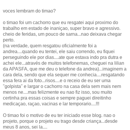
voces lembram do timao?
o timao foi um cachorro que eu resgatei aqui proximo do
trabalho em estado de inaniçao, super bravo e agressivo.
cheio de feridas, um pouco de sarna...nao deixava chegar
perto.
(na verdade, quem resgatou oficialmente foi a
andrea....quando eu tentei, ele saiu correndo, eu fiquei
perseguindo ele por dias....ate que estava indo pra dutra e
achei ele...através de muitos telefonemas, cheguei na lilian
da APASFA, que me deu o telefone da andrea)...imaginem a
cara dela, sendo que ela sequer me conhecia....resgatando
essa fera ai da foto...risos....e o receio de eu ser uma
"golpista" e largar o cachorro na casa dela sem mais nem
menos ne....mas felizmente eu nao fiz isso, sou muito
certinha pra essas coisas e sempre paguei direitinho
medicaçao, raçao, vacinas e lar temporario....!!!
O timao foi o motivo de eu ter iniciado esse blog. nao o
projeto, porque o projeto eu trago desde criança...desde
meus 8 anos, sei la....