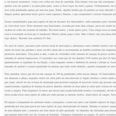
e, em poucos momentos, vemos aves soltas em cima do caminhão. Elas tentam voar mas não conseguem, e
aparece com um gancho e as junta pelas patas, como se fosse inços em meio a grama. Violentamente, ele
aves estão penduradas apenas por uma das patas. Então, alguém lembra que ele poderia ser mais delicado e 
frangos podem apresentar lesões graves como rupturas e fraturas, o que compromete o retorno financeiro pel
Somos encaminhados para uma espécie de área de descanso dos funcionários, onde esperamos pelo veterinár
na visita deste setor. Neste momento uma funcionária, escorada por mais duas colegas, passa em estado d
Acabou de sofrer um acidente de trabalho. Ela chora muito, a lesão parece grave. Uma colega nossa se mani
estava eviscerando na hora que se machucou! Muitos acham graça e riem. Mais à frente vejo uma placa diz
logo abaixo, ‘Recorde sem acidentes:83 dias’.
No setor de suínos, passamos pelo mesmo ritual de antissepsia e adentramos outro corredor estreito com l
cheiro da morte das galinhas e meus ouvidos ainda não se acostumaram ao barulho estridente das máquina
protetores auriculares. Uma porta se abre, e atrás do veterinário estão centenas de carcaças de porcos mortos
tamanho do animal impressiona. O veterinário nos conta que ali são abatidos 2350 suínos por dia! Os fun
aparentemente se orgulham de sua função, e riem enquanto serram o abdômen do animal e retiram as víscera
tamanho do animal e a menor quantidade de animais que estão sendo abatidos, quando comparado ao setor 
Para caminhar, temos que desviar das carcaças de 100 kg penduradas sobre nossas cabeças. Os funcionários 
uns arrancam a cabeça, enquanto outros em outra parte da sala removem os órgãos internos e outros ainda sã
que corpo, através de um sistema de numeração para posterior inspeção de possíveis lesões que possam ca
impressionante sequência de dezenas de porcos abatidos subindo de uma andar ao outro pelo sistema de est
ocorre a sangria. Para chegarmos lá temos que descer uma escada helicoidal estreita e escorregadia, devido
desta escada existe uma espécie de calha por onde passam os animais mortos, ainda cheios de sangue. Noss
De repente a temperatura do ambiente muda e começamos a sentir um calor e um barulho atípicos do lugar. 
pendurada por uma pata passar por uma espécie de jogo automatizado de chamas. Durante os poucos segund
de uma labareda azul, e sentimos um forte cheiro de pêlo queimado. As labaredas são utilizadas para elimin
previamente removidos por um sistema de borrachas. Chegamos finalmente na sangria. Os gritos estrondos