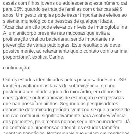
casais com filhos jovens ou adolescentes; este número cai
para 16% quando se trata de famílias com crianças até 9
anos. Um gesto simples pode trazer importantes efeitos ao
sistema imunológico de pessoas de qualquer idade.
“Acariciar um cão pode elevar os níveis de imunoglobulina
A, um anticorpo presente nas mucosas que evita a
proliferação viral ou bacteriana, sendo importante na
prevenção de várias patologias. Este resultado se deve,
possivelmente, ao relaxamento que o contato com o animal
proporciona”, explica Carine.
continuação]
Outros estudos identificados pelos pesquisadores da USP
também avaliaram as taxas de sobrevivência, no ano
posterior a um infarto agudo do miocárdio, em donos de
cães, gatos e outros animais de estimação e em pessoas
que não possuíam bichos. Segundo os pesquisadores,
depois de determinado período, verificou-se que a posse de
um cão contribuiu significativamente para a sobrevivência
dos pacientes, pelo menos no ano seguinte ao incidente. Já
no controle de hipertensão arterial, os estudos também
apontam benefícios. Profissionais que viviam em condições