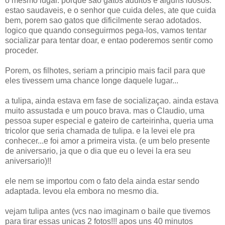
o mesmo lugar. porque sao gatos adultos e alguns idosos.
estao saudaveis, e o senhor que cuida deles, ate que cuida
bem, porem sao gatos que dificilmente serao adotados.
logico que quando conseguirmos pega-los, vamos tentar
socializar para tentar doar, e entao poderemos sentir como
proceder.
Porem, os filhotes, seriam a principio mais facil para que
eles tivessem uma chance longe daquele lugar...
a tulipa, ainda estava em fase de socializaçao. ainda estava
muito assustada e um pouco brava. mas o Claudio, uma
pessoa super especial e gateiro de carteirinha, queria uma
tricolor que seria chamada de tulipa. e la levei ele pra
conhecer...e foi amor a primeira vista. (e um belo presente
de aniversario, ja que o dia que eu o levei la era seu
aniversario)!!
ele nem se importou com o fato dela ainda estar sendo
adaptada. levou ela embora no mesmo dia.
vejam tulipa antes (vcs nao imaginam o baile que tivemos
para tirar essas unicas 2 fotos!!! apos uns 40 minutos