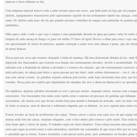
repassar o lucro referente ao dia.
Uma máquina especial remove toda a carne restante presa nos ossos, que farão parte da liga que irá compor
chillers, equipamentos responsáveis pelo aquecimento seguido de um resfriamento rápido das carcaças, com
carne. Os chillers nada mais são do que grandes piscinas vermelhas de sangue com partículas de gordura qu
embebidos.
Olho para o chão e tudo o que vejo é sangue e uma quantidade absurda de água que parece verter de todos os
limpeza de cada carcaça de frango se gaste em média 35 litros de água! Desvio o olhar para cima e vejo ca
nos aproximando do início do processo, quando começam a surgir aves com cabeças e penas, que são retir
de penas brancas.
Nossa guia nos avisa que estamos chegando à linha de matança. Há uma diminuição abrupta da luz, onde fu
depressão dos funcionários que exercem essa função são extremamente elevados, devido à insalubridade. Trat
reduzida com a finalidade de reduzir a atividade e o estresse dos animais, que são extremamente sensíveis 
nória pela pata, de cabeça para baixo e agora passam por um túnel, onde sofrem eletronarcose – isto é, são
mas sem causar a morte. As galinhas seguem estáticas pela esteira, onde logo encontram uma serra, que fic
cortadas. Nossa guia nos explica que dependendo do tamanho das aves a altura da lâmina deve ser ajustada,
Na sequência, algumas galinhas encontram-se com o pescoço intacto, enquanto outras, mesmo com a traqué
conscientes. Um funcionário tem então como tarefa cortar o máximo de pescoços de galinhas que falharam 
assustadora, são muitas aves que devem morrer hoje para atender à demanda do mercado, cada vez mais vora
de todas as intactas, nem de abreviar o sofrimento daquelas que se debatem. As aves seguem para serem es
Fomos levados ao local do recebimento das cargas. Vemos caixas e caixas com mais aves do que espaço in
muitas estão fora das caixas, respiram ofegantes, com o bico aberto pelo estresse e pelo medo. Elas estão 
doze horas após o início do jejum. O trabalho segue em ritmo frenético. Uma colega encontra uma galinha 
caixa que segue na esteira rumo à serra automática, emitindo um comentário de que estava feliz por ter c
o caminhão que as trouxe. Somos instruídos a não passar muito perto, pois poderíamos ser bicados pelas 