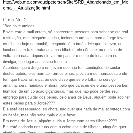
http://web.me.com/quelpetersen/Site/SRD_Abandonado_em_Mo
ema_-_Atualização.html
Caso No. 2
"Boa noite amigos,
Enviei este e-mail ontem, só apareceram pessoas para saber se era real
a situação, mas ninguém ajudou, indicaram um local para o Jorge levar
os filhotes hoje de manhã, chegando lá, o irmão dele que foi levar, no
local queriam fazer eutanasia nos filhotes, ele não aceitou e levou de
volta para casa, depois ele vai me passar o nome do local para eu
divulgar, que lugar assassino foi este.
Acontece que o Jorge é um jovem que não tem condições de cuidar
destes bebês, eles nem abriram os olhos, precisam de mamadeira e ele
tem que trabalhar, o patrão dele disse que se ele faltar no serviço
amanhã, será mandado embora, pelo que pareceu ele é uma pessoa bem
humilde, de um coração gigantesco, mas que não pode perder seu
emprego para cuidar dos bebês, pelo amor de Deus, alguém pode acolher
estes bebês para o Jorge????
Ele está desesperado, só chora, não quer que nada de mal aconteça com
os bebês, mas não sabe mais o que fazer...
Em nome de Jesus, alguém ajuda o Jorge com estes filhotes????
Ele está andando nas ruas com a caixa cheia de filhotes, ninguém quer
ajudá-lo, meu Deus eu imagino a agonia deste rapaz.