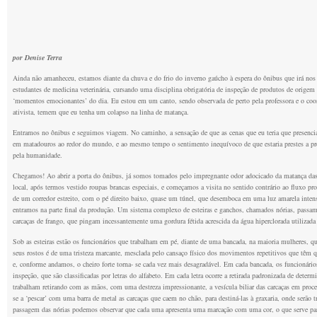
por Denise Terra
Ainda não amanheceu, estamos diante da chuva e do frio do inverno gaúcho à espera do ônibus que irá n
estudantes de medicina veterinária, cursando uma disciplina obrigatória de inspeção de produtos de origem 
‘momentos emocionantes’ do dia. Eu estou em um canto, sendo observada de perto pela professora e o coo
ativista, temem que eu tenha um colapso na linha de matança.
Entramos no ônibus e seguimos viagem. No caminho, a sensação de que as cenas que eu teria que presencia
em matadouros ao redor do mundo, e ao mesmo tempo o sentimento inequívoco de que estaria prestes a pres
pela humanidade.
Chegamos! Ao abrir a porta do ônibus, já somos tomados pelo impregnante odor adocicado da matança das
local, após termos vestido roupas brancas especiais, e começamos a visita no sentido contrário ao fluxo pro
de um corredor estreito, com o pé direito baixo, quase um túnel, que desemboca em uma luz amarela intensa,
entramos na parte final da produção. Um sistema complexo de esteiras e ganchos, chamados nórias, passam p
carcaças de frango, que pingam incessantemente uma gordura fétida acrescida da água hiperclorada utilizada
Sob as esteiras estão os funcionários que trabalham em pé, diante de uma bancada, na maioria mulheres, 
seus rostos é de uma tristeza marcante, mesclada pelo cansaço físico dos movimentos repetitivos que têm q
e, conforme andamos, o cheiro forte torna- se cada vez mais desagradável. Em cada bancada, os funcioná
inspeção, que são classificadas por letras do alfabeto. Em cada letra ocorre a retirada padronizada de det
trabalham retirando com as mãos, com uma destreza impressionante, a vesícula biliar das carcaças em proces
se a ‘pescar’ com uma barra de metal as carcaças que caem no chão, para destiná-las à graxaria, onde serão
passagem das nórias podemos observar que cada uma apresenta uma marcação com uma cor, o que serve para