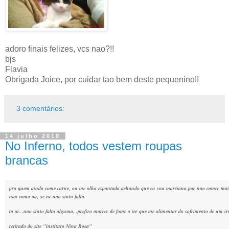
adoro finais felizes, vcs nao?!!
bjs
Flavia
Obrigada Joice, por cuidar tao bem deste pequenino!!
3 comentários:
14 julho 2010
No Inferno, todos vestem roupas
brancas
pra quem ainda come carne, ou me olha espantada achando que eu sou marciana por nao comer mais
nao como ou, se eu nao sinto falta.
ta ai...nao sinto falta alguma...prefiro morrer de fome a ter que me alimentar do sofrimento de um 
retirado do site "instituto Nina Rosa"