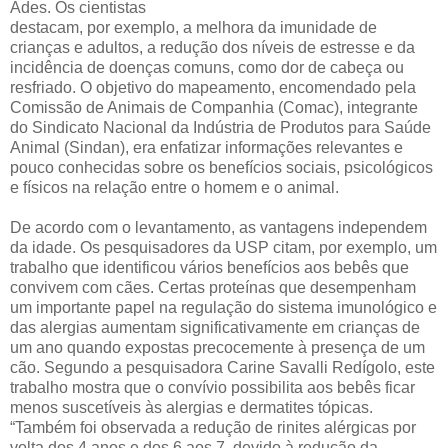
Ades. Os cientistas
destacam, por exemplo, a melhora da imunidade de
crianças e adultos, a redução dos níveis de estresse e da
incidência de doenças comuns, como dor de cabeça ou
resfriado. O objetivo do mapeamento, encomendado pela
Comissão de Animais de Companhia (Comac), integrante
do Sindicato Nacional da Indústria de Produtos para Saúde
Animal (Sindan), era enfatizar informações relevantes e
pouco conhecidas sobre os benefícios sociais, psicológicos
e físicos na relação entre o homem e o animal.
De acordo com o levantamento, as vantagens independem
da idade. Os pesquisadores da USP citam, por exemplo, um
trabalho que identificou vários benefícios aos bebês que
convivem com cães. Certas proteínas que desempenham
um importante papel na regulação do sistema imunológico e
das alergias aumentam significativamente em crianças de
um ano quando expostas precocemente à presença de um
cão. Segundo a pesquisadora Carine Savalli Redígolo, este
trabalho mostra que o convívio possibilita aos bebês ficar
menos suscetíveis às alergias e dermatites tópicas.
“Também foi observada a redução de rinites alérgicas por
volta dos 4 anos e dos 6 aos 7, devido à redução da