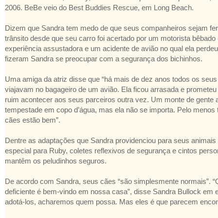
2006. BeBe veio do Best Buddies Rescue, em Long Beach.
Dizem que Sandra tem medo de que seus companheiros sejam fer
trânsito desde que seu carro foi acertado por um motorista bêbado 
experiência assustadora e um acidente de avião no qual ela perdeu 
fizeram Sandra se preocupar com a segurança dos bichinhos.
Uma amiga da atriz disse que “há mais de dez anos todos os seu
viajavam no bagageiro de um avião. Ela ficou arrasada e prometeu
ruim acontecer aos seus parceiros outra vez. Um monte de gente 
tempestade em copo d’água, mas ela não se importa. Pelo menos 
cães estão bem”.
Dentre as adaptações que Sandra providenciou para seus animais
especial para Ruby, coletes reflexivos de segurança e cintos perso
mantêm os peludinhos seguros.
De acordo com Sandra, seus cães “são simplesmente normais”. “
deficiente é bem-vindo em nossa casa”, disse Sandra Bullock em 
adotá-los, acharemos quem possa. Mas eles é que parecem encont