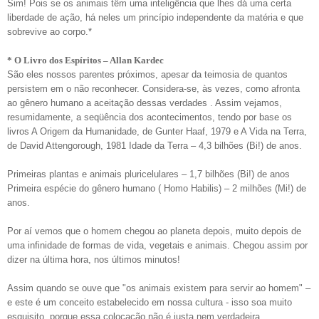
Sim! Pois se os animais têm uma inteligência que lhes dá uma certa
liberdade de ação, há neles um princípio independente da matéria e que
sobrevive ao corpo.*
* O Livro dos Espíritos – Allan Kardec
São eles nossos parentes próximos, apesar da teimosia de quantos
persistem em o não reconhecer. Considera-se, às vezes, como afronta
ao gênero humano a aceitação dessas verdades
.
Assim
vejamos,
resumidamente, a seqüência dos acontecimentos, tendo por base os
livros A Origem da Humanidade, de Gunter Haaf, 1979 e A Vida na Terra,
de David Attengorough, 1981 Idade da Terra – 4,3 bilhões (Bi!) de anos.
Primeiras plantas e animais pluricelulares – 1,7 bilhões (Bi!) de anos
Primeira espécie do gênero humano ( Homo Habilis) – 2 milhões (Mi!) de
anos.
Por aí vemos que o homem chegou ao planeta depois, muito depois de
uma infinidade de formas de vida, vegetais e animais. Chegou assim por
dizer na última hora, nos últimos minutos!
Assim quando se ouve que "os animais existem para servir ao homem" –
e este é um conceito estabelecido em nossa cultura - isso soa muito
esquisito, porque essa colocação não é justa nem verdadeira.