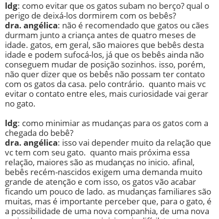
ldg
: como evitar que os gatos subam no berço? qual o
perigo de deixá-los dormirem com os bebês?
dra. angélica
: não é recomendado que gatos ou cães
durmam junto a criança antes de quatro meses de
idade. gatos, em geral, são maiores que bebês desta
idade e podem sufocá-los, já que os bebês ainda não
conseguem mudar de posição sozinhos. isso, porém,
não quer dizer que os bebês não possam ter contato
com os gatos da casa. pelo contrário. quanto mais vc
evitar o contato entre eles, mais curiosidade vai gerar
no gato.
ldg
: como minimiar as mudanças para os gatos com a
chegada do bebê?
dra. angélica
: isso vai depender muito da relação que
vc tem com seu gato. quanto mais próxima essa
relação, maiores são as mudanças no inicio. afinal,
bebês recém-nascidos exigem uma demanda muito
grande de atenção e com isso, os gatos vão acabar
ficando um pouco de lado. as mudanças familiares são
muitas, mas é importante perceber que, para o gato, é
a possibilidade de uma nova companhia, de uma nova