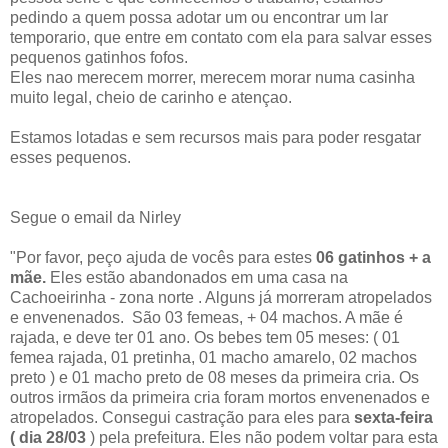
pedindo a quem possa adotar um ou encontrar um lar
temporario, que entre em contato com ela para salvar esses
pequenos gatinhos fofos.
Eles nao merecem morrer, merecem morar numa casinha
muito legal, cheio de carinho e atençao.
Estamos lotadas e sem recursos mais para poder resgatar
esses pequenos.
Segue o email da Nirley
"Por favor, peço ajuda de vocês para estes
06 gatinhos + a
mãe.
Eles estão abandonados em uma casa na
Cachoeirinha - zona norte . Alguns já morreram atropelados
e envenenados. São 03 femeas, + 04 machos. A mãe é
rajada, e deve ter 01 ano. Os bebes tem 05 meses: ( 01
femea rajada, 01 pretinha, 01 macho amarelo, 02 machos
preto ) e 01 macho preto de 08 meses da primeira cria. Os
outros irmãos da primeira cria foram mortos envenenados e
atropelados. Consegui castração para eles para
sexta-feira
( dia 28/03
) pela prefeitura. Eles não podem voltar para esta