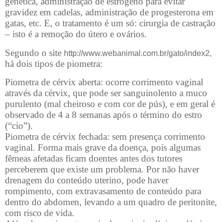
genética, administração de estrógeno para evitar
gravidez em cadelas, administração de progesterona em
gatas, etc. E, o tratamento é um só: cirurgia de castração
– isto é a remoção do útero e ovários.
Segundo o site
http://www.webanimal.com.br/gato/index2,
há dois tipos de piometra:
Piometra de cérvix aberta: ocorre corrimento vaginal
através da cérvix, que pode ser sanguinolento a muco
purulento (mal cheiroso e com cor de pús), e em geral é
observado de 4 a 8 semanas após o término do estro
(“cio”).
Piometra de cérvix fechada: sem presença corrimento
vaginal. Forma mais grave da doença, pois algumas
fêmeas afetadas ficam doentes antes dos tutores
perceberem que existe um problema. Por não haver
drenagem do conteúdo uterino, pode haver
rompimento, com extravasamento de conteúdo para
dentro do abdomen, levando a um quadro de peritonite,
com risco de vida.