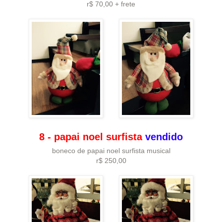
r$ 70,00 + frete
8 - papai noel surfista
vendido
boneco de papai noel surfista musical
r$ 250,00