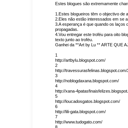
Estes blogues são extremamente cha
1.Estes blogueiros têm o objectivo de
2.Eles não estão interessados em se a
3.A esperança é que quando os laços 
propagadas.
4.Vou entregar este troféu para oito bl
texto junto ao troféu.
Ganhei da **Art by Lu ** ARTE QUE
1
http://artbylu.blogspot.com/
2
http://travessurasfelinas.blogspot.com
3
http://noblogdaxana.blogspot.com/
4
http://xana-4patasfinaisfelizes.blogspo
5
http://loucadosgatos.blogspot.com/
6
http://lili-gata.blogspot.com/
7
http://www.tudogato.com/
8