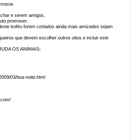
rmosos
 achar e serem amigos.
uto promover.
deste troféu forem cortados ainda mais amizades sejam
ogueiros que devem escolher outros oitos e incluir este
 AJUDA OS ANIMAIS:
/2009/03/boa-noite.html
t.com/