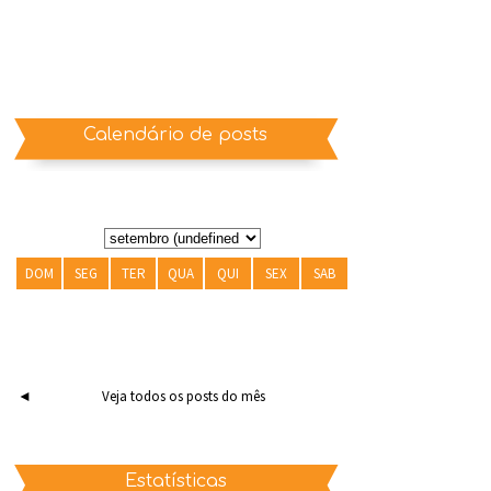
Calendário de posts
DOM
SEG
TER
QUA
QUI
SEX
SAB
◄
Veja todos os posts do mês
Estatísticas