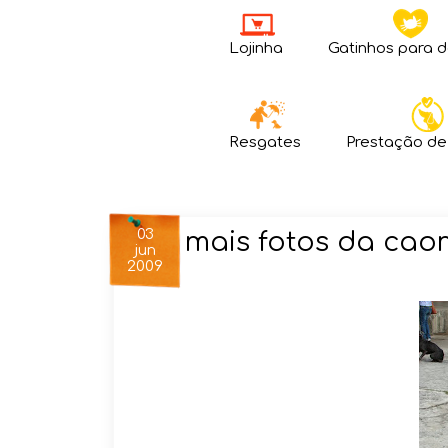
Lojinha
Gatinhos para 
Resgates
Prestação de
03
mais fotos da ca
jun
2009