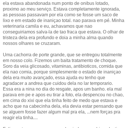
ela estava abandonada num ponto de onibus lotado,
proximo ao meu serviço. Estava completamente ignorada,
as pessoas passavam por ela como se fosse um saco de
lixo e em estado de inaniçao total. nao parava em pé. Minha
veterinaria camila e eu, achavamos que nao
conseguiriamos salva-la de tao fraca que estava. O olhar de
tristeza dela era profundo e doia a minha alma quando
nossos olhares se cruzaram.
Uma cachorra de porte grande, que se entregou totalmente
em nosso colo. Fizemos um baita tratamento de choque.
Soro da veia glicosado, vitaminas, antibioticos, comida que
ela nao comia, porque simplesmente o estado de inaniçao
dela era muito avançado, essa ajuda eu tenho que
agradacer a andrea que cuidou dela no lar temporario.
Essa era a nina no dia do resgate, apos um banho. ela mal
parava em pe e apos eu tirar a foto, ela despencou no chao,
em cima do xixi que ela tinha feito de medo que estava e
acho que na cabecinha dela, ela devia estar pensando que
se alguem fosse fazer algum mal pra ela, ...nem forças pra
reagir ela tinha....