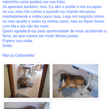
inteirinho como poderá ver nas fotos.
Já aprontou também, rsss. Eu abri o portão e ela escapou
na rua, mas não correu e quando eu chamei ela parou
imediatamente e voltou para casa. Logo em seguida correu
no meu quarto e subiu na minha cama, mas eu fiquei brava
com ela e ela não fez mais.
Quero agradecê-las pela oportunidade de estar acolhendo a
Nina, sei que vamos ser muito felizes juntas.
Espero sua visita.
Grata
Marcia Gabionetta"