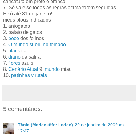
caricatura em preto e branco.
7- Só vale se todas as regras acima forem seguidas.
É só até 31 de janeiro!
meus blogs indicados
1. anjogatos
2. balaio de gatos
3.
beco
dos felinos
4.
O mundo subiu no telhado
5.
black
cat
6.
diario
da safira
7.
flores
azuis
8.
Cenário Atual
9.
mundo
miau
10.
patinhas virutais
5 comentários:
Tânia (Marienkäfer Laden)
29 de janeiro de 2009 às
17:47