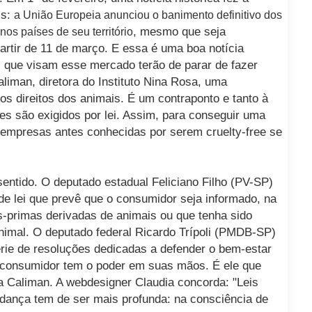
is:
a União Europeia anunciou o banimento definitivo dos
, mesmo que seja
os países de seu território
artir de 11 de março. E essa é uma boa notícia
as que visam esse mercado terão de parar de fazer
liman, diretora do Instituto Nina Rosa, uma
os direitos dos animais. É um contraponto e tanto à
tes são exigidos por lei. Assim, para conseguir uma
 empresas antes conhecidas por serem cruelty-free se
sentido. O deputado estadual Feliciano Filho (PV-SP)
de lei que prevê que o consumidor seja informado, na
-primas derivadas de animais ou que tenha sido
animal. O deputado federal Ricardo Trípoli (PMDB-SP)
érie de resoluções dedicadas a defender o bem-estar
 consumidor tem o poder em suas mãos. É ele que
a Caliman. A webdesigner Claudia concorda: "Leis
nça tem de ser mais profunda: na consciência de