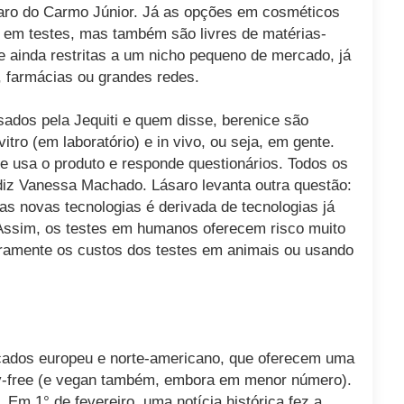
ásaro do Carmo Júnior. Já as opções em cosméticos
em testes, mas também são livres de matérias-
 ainda restritas a um nicho pequeno de mercado, já
 farmácias ou grandes redes.
ados pela Jequiti e quem disse, berenice são
tro (em laboratório) e in vivo, ou seja, em gente.
e usa o produto e responde questionários. Todos os
iz Vanessa Machado. Lásaro levanta outra questão:
as novas tecnologias é derivada de tecnologias já
Assim, os testes em humanos oferecem risco muito
iramente os custos dos testes em animais ou usando
ados europeu e norte-americano, que oferecem uma
ty-free (e vegan também, embora em menor número).
. Em 1° de fevereiro, uma notícia histórica fez a