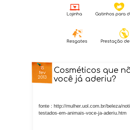
Lojinha
Gatinhos para 
Resgates
Prestação de
15
Cosméticos que nã
fev
você já aderiu?
2013
fonte : http://mulher.uol.com.br/beleza/n
testados-em-animais-voce-ja-aderiu.htm