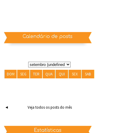
Calendário de posts
DOM
SEG
TER
QUA
QUI
SEX
SAB
◄
Veja todos os posts do mês
Estatísticas