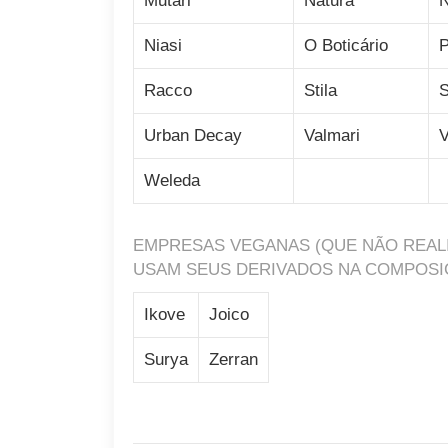
Mutari
Natura
Niasi
O Boticário
P
Racco
Stila
S
Urban Decay
Valmari
V
Weleda
EMPRESAS VEGANAS (QUE NÃO REALI
USAM SEUS DERIVADOS NA COMPOSI
Ikove
Joico
Surya
Zerran