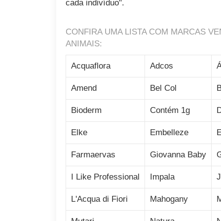
cada indivíduo".
CONFIRA UMA LISTA COM MARCAS VE
ANIMAIS:
Acquaflora
Adcos
Á
Amend
Bel Col
B
Bioderm
Contém 1g
D
Elke
Embelleze
E
Farmaervas
Giovanna Baby
I Like Professional
Impala
J
L'Acqua di Fiori
Mahogany