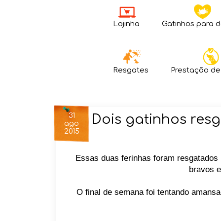
Lojinha
Gatinhos para 
Resgates
Prestação de
31
Dois gatinhos res
ago
2015
Essas duas ferinhas foram resgatados n
bravos 
O final de semana foi tentando amansa