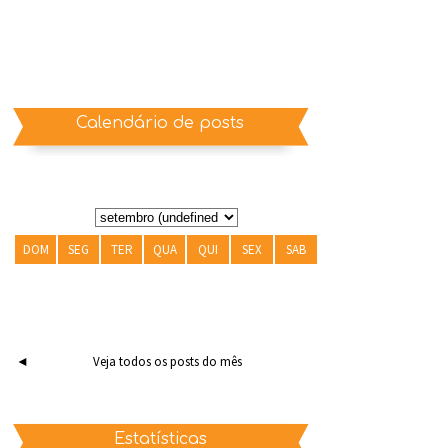
Calendário de posts
DOM
SEG
TER
QUA
QUI
SEX
SAB
◄
Veja todos os posts do mês
Estatísticas