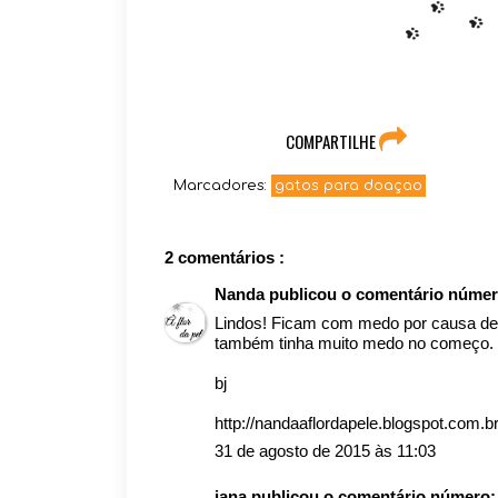
COMPARTILHE
Marcadores:
gatos para doaçao
2 comentários :
Nanda
publicou o comentário núme
Lindos! Ficam com medo por causa de t
também tinha muito medo no começo.
bj
http://nandaaflordapele.blogspot.com.br
31 de agosto de 2015 às 11:03
jana
publicou o comentário número