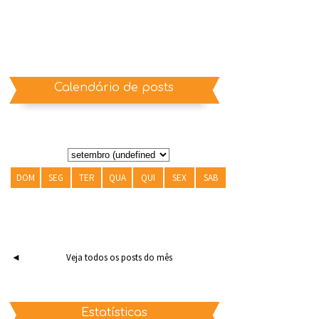
Calendário de posts
DOM
SEG
TER
QUA
QUI
SEX
SAB
◄
Veja todos os posts do mês
Estatísticas