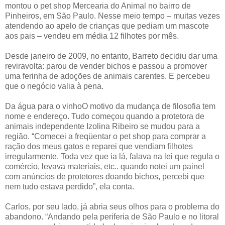
montou o pet shop Mercearia do Animal no bairro de
Pinheiros, em São Paulo. Nesse meio tempo – muitas vezes
atendendo ao apelo de crianças que pediam um mascote
aos pais – vendeu em média 12 filhotes por mês.
Desde janeiro de 2009, no entanto, Barreto decidiu dar uma
reviravolta: parou de vender bichos e passou a promover
uma ferinha de adoções de animais carentes. E percebeu
que o negócio valia à pena.
Da água para o vinhoO motivo da mudança de filosofia tem
nome e endereço. Tudo começou quando a protetora de
animais independente Izolina Ribeiro se mudou para a
região. “Comecei a freqüentar o pet shop para comprar a
ração dos meus gatos e reparei que vendiam filhotes
irregularmente. Toda vez que ia lá, falava na lei que regula o
comércio, levava materiais, etc.. quando notei um painel
com anúncios de protetores doando bichos, percebi que
nem tudo estava perdido”, ela conta.
Carlos, por seu lado, já abria seus olhos para o problema do
abandono. “Andando pela periferia de São Paulo e no litoral