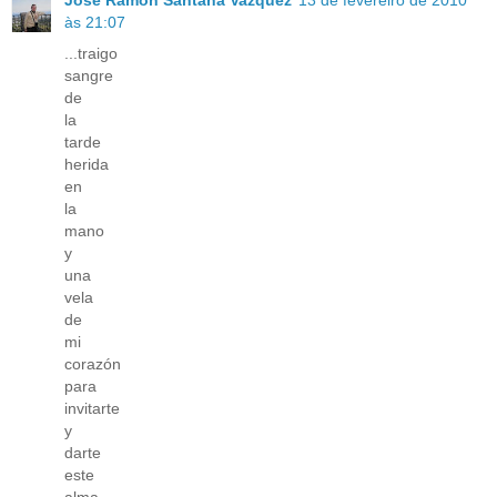
Jose Ramon Santana Vazquez
13 de fevereiro de 2010
às 21:07
...traigo
sangre
de
la
tarde
herida
en
la
mano
y
una
vela
de
mi
corazón
para
invitarte
y
darte
este