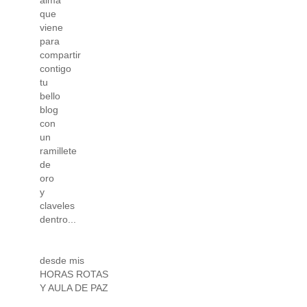
alma
que
viene
para
compartir
contigo
tu
bello
blog
con
un
ramillete
de
oro
y
claveles
dentro...
desde mis
HORAS ROTAS
Y AULA DE PAZ