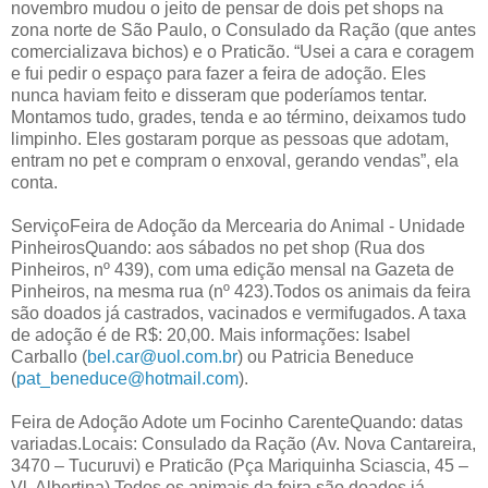
novembro mudou o jeito de pensar de dois pet shops na
zona norte de São Paulo, o Consulado da Ração (que antes
comercializava bichos) e o Praticão. “Usei a cara e coragem
e fui pedir o espaço para fazer a feira de adoção. Eles
nunca haviam feito e disseram que poderíamos tentar.
Montamos tudo, grades, tenda e ao término, deixamos tudo
limpinho. Eles gostaram porque as pessoas que adotam,
entram no pet e compram o enxoval, gerando vendas”, ela
conta.
ServiçoFeira de Adoção da Mercearia do Animal - Unidade
PinheirosQuando: aos sábados no pet shop (Rua dos
Pinheiros, nº 439), com uma edição mensal na Gazeta de
Pinheiros, na mesma rua (nº 423).Todos os animais da feira
são doados já castrados, vacinados e vermifugados. A taxa
de adoção é de R$: 20,00. Mais informações: Isabel
Carballo (
bel.car@uol.com.br
) ou Patricia Beneduce
(
pat_beneduce@hotmail.com
).
Feira de Adoção Adote um Focinho CarenteQuando: datas
variadas.Locais: Consulado da Ração (Av. Nova Cantareira,
3470 – Tucuruvi) e Praticão (Pça Mariquinha Sciascia, 45 –
Vl. Albertina).Todos os animais da feira são doados já