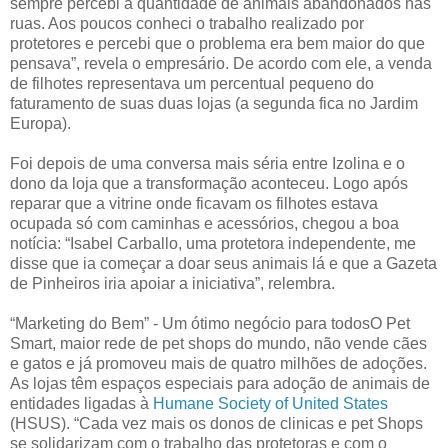
sempre percebi a quantidade de animais abandonados nas
ruas. Aos poucos conheci o trabalho realizado por
protetores e percebi que o problema era bem maior do que
pensava”, revela o empresário. De acordo com ele, a venda
de filhotes representava um percentual pequeno do
faturamento de suas duas lojas (a segunda fica no Jardim
Europa).
Foi depois de uma conversa mais séria entre Izolina e o
dono da loja que a transformação aconteceu. Logo após
reparar que a vitrine onde ficavam os filhotes estava
ocupada só com caminhas e acessórios, chegou a boa
notícia: “Isabel Carballo, uma protetora independente, me
disse que ia começar a doar seus animais lá e que a Gazeta
de Pinheiros iria apoiar a iniciativa”, relembra.
“Marketing do Bem” - Um ótimo negócio para todosO Pet
Smart, maior rede de pet shops do mundo, não vende cães
e gatos e já promoveu mais de quatro milhões de adoções.
As lojas têm espaços especiais para adoção de animais de
entidades ligadas à
Humane Society of United States
(HSUS). “Cada vez mais os donos de clinicas e pet Shops
se solidarizam com o trabalho das protetoras e com o