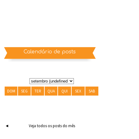
Calendário de posts
DOM
SEG
TER
QUA
QUI
SEX
SAB
◄
Veja todos os posts do mês