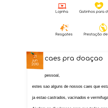
Lojinha
Gatinhos para 
Resgates
Prestação de
21
caes pra doaçao
jun
2010
pessoal,
estes sao alguns de nossos caes que est
ja estao castrados, vacinados e vermifug