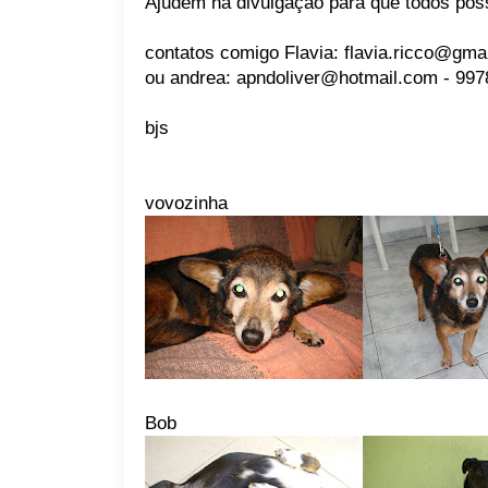
Ajudem na divulgaçao para que todos poss
contatos comigo Flavia: flavia.ricco@gma
ou andrea: apndoliver@hotmail.com - 997
bjs
vovozinha
Bob