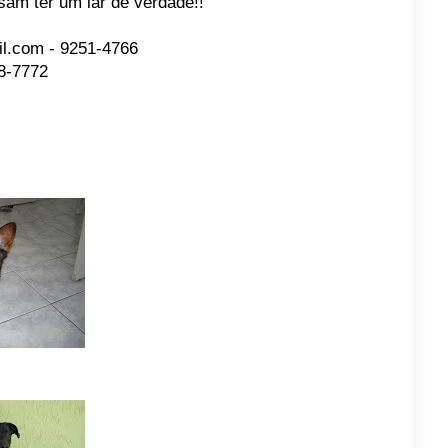
am ter um lar de verdade!!
il.com - 9251-4766
8-7772