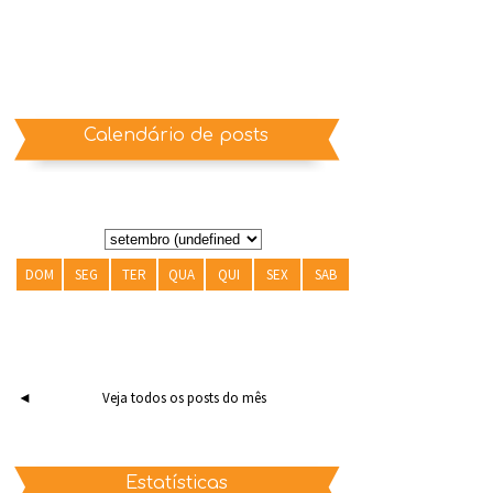
Calendário de posts
DOM
SEG
TER
QUA
QUI
SEX
SAB
◄
Veja todos os posts do mês
Estatísticas