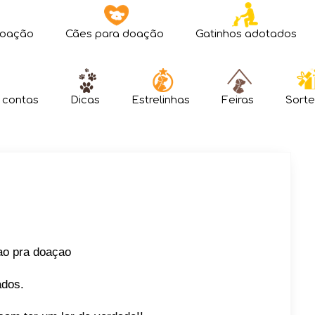
doação
Cães para doação
Gatinhos adotados
 contas
Dicas
Estrelinhas
Feiras
Sorte
ao pra doaçao
ados.