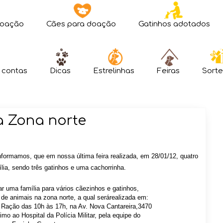
doação
Cães para doação
Gatinhos adotados
 contas
Dicas
Estrelinhas
Feiras
Sorte
a Zona norte
nformamos, que em nossa última feira
realizada,
em 28/01/12, quatro
ia, sendo três gatinhos e uma cachorrinha.
rar uma família para
vários cãezinhos
e gatinhos,
 de animais na zona norte,
a qual será
realizada em:
 Ração
das 10h às 17h, na Av. Nova Cantareira,3470
mo ao Hospital da Polícia Militar,
pela equipe do