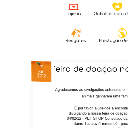
Lojinha
Gatinhos para 
Resgates
Prestação de
31
feira de doaçao n
jan
2012
Agradecemos as divulgações anteriores e i
animais ganharam uma famíl
E p
or favor, ajude-nos a encont
divulgando a nossa feira de doação
04/02/12 -
PET SHOP Consulado da
Bairro Tucuruvi/Tremembé , próxi