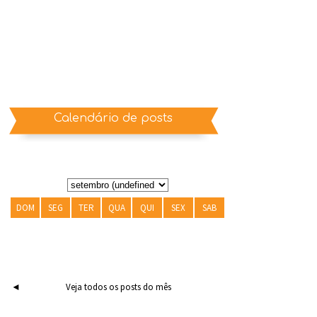
Calendário de posts
DOM
SEG
TER
QUA
QUI
SEX
SAB
◄
Veja todos os posts do mês