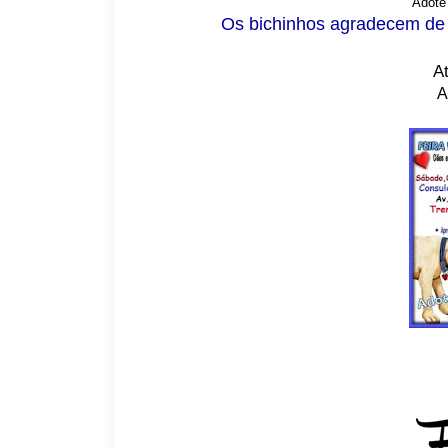
Adote
Os bichinhos agradecem de
A
A