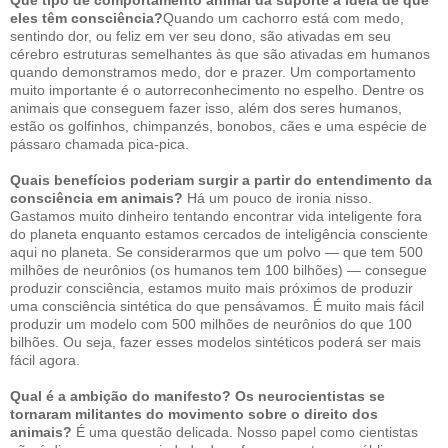
eles têm consciência?
Quando um cachorro está com medo,
sentindo dor, ou feliz em ver seu dono, são ativadas em seu
cérebro estruturas semelhantes às que são ativadas em humanos
quando demonstramos medo, dor e prazer. Um comportamento
muito importante é o autorreconhecimento no espelho. Dentre os
animais que conseguem fazer isso, além dos seres humanos,
estão os golfinhos, chimpanzés, bonobos, cães e uma espécie de
pássaro chamada pica-pica.
Quais benefícios poderiam surgir a partir do entendimento da
consciência em animais?
Há um pouco de ironia nisso.
Gastamos muito dinheiro tentando encontrar vida inteligente fora
do planeta enquanto estamos cercados de inteligência consciente
aqui no planeta. Se considerarmos que um polvo — que tem 500
milhões de neurônios (os humanos tem 100 bilhões) — consegue
produzir consciência, estamos muito mais próximos de produzir
uma consciência sintética do que pensávamos. É muito mais fácil
produzir um modelo com 500 milhões de neurônios do que 100
bilhões. Ou seja, fazer esses modelos sintéticos poderá ser mais
fácil agora.
Qual é a ambição do manifesto? Os neurocientistas se
tornaram militantes do movimento sobre o direito dos
animais?
É uma questão delicada. Nosso papel como cientistas