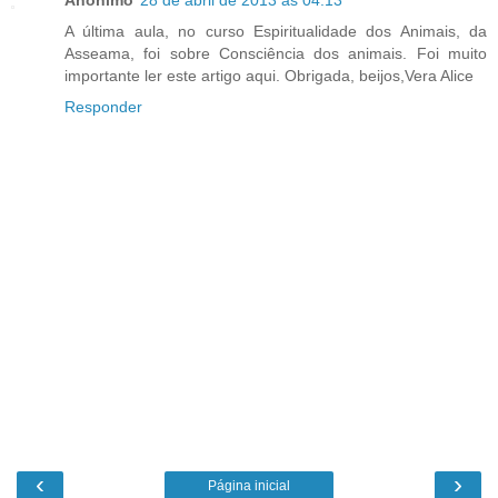
Anônimo
28 de abril de 2013 às 04:13
A última aula, no curso Espiritualidade dos Animais, da
Asseama, foi sobre Consciência dos animais. Foi muito
importante ler este artigo aqui. Obrigada, beijos,Vera Alice
Responder
‹
›
Página inicial