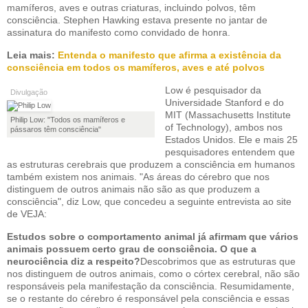
mamíferos, aves e outras criaturas, incluindo polvos, têm
consciência. Stephen Hawking estava presente no jantar de
assinatura do manifesto como convidado de honra.
Leia mais:
Entenda o manifesto que afirma a existência da
consciência em todos os mamíferos, aves e até polvos
Low é pesquisador da
Divulgação
Universidade Stanford e do
MIT (Massachusetts Institute
Philip Low: "Todos os mamíferos e
of Technology), ambos nos
pássaros têm consciência"
Estados Unidos. Ele e mais 25
pesquisadores entendem que
as estruturas cerebrais que produzem a consciência em humanos
também existem nos animais. "As áreas do cérebro que nos
distinguem de outros animais não são as que produzem a
consciência", diz Low, que concedeu a seguinte entrevista ao site
de VEJA:
Estudos sobre o comportamento animal já afirmam que vários
animais possuem certo grau de consciência. O que a
neurociência diz a respeito?
Descobrimos que as estruturas que
nos distinguem de outros animais, como o córtex cerebral, não são
responsáveis pela manifestação da consciência. Resumidamente,
se o restante do cérebro é responsável pela consciência e essas