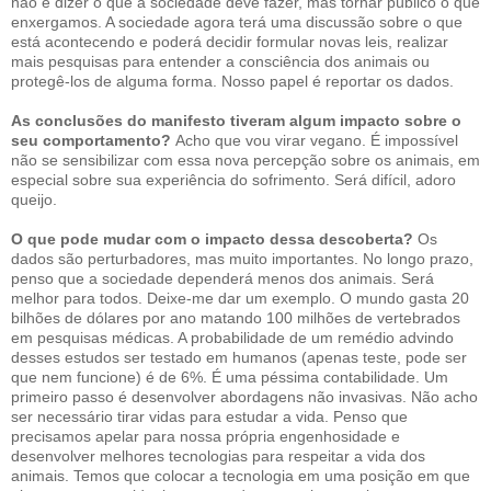
não é dizer o que a sociedade deve fazer, mas tornar público o que
enxergamos. A sociedade agora terá uma discussão sobre o que
está acontecendo e poderá decidir formular novas leis, realizar
mais pesquisas para entender a consciência dos animais ou
protegê-los de alguma forma. Nosso papel é reportar os dados.
As conclusões do manifesto tiveram algum impacto sobre o
seu comportamento?
Acho que vou virar vegano. É impossível
não se sensibilizar com essa nova percepção sobre os animais, em
especial sobre sua experiência do sofrimento. Será difícil, adoro
queijo.
O que pode mudar com o impacto dessa descoberta?
Os
dados são perturbadores, mas muito importantes. No longo prazo,
penso que a sociedade dependerá menos dos animais. Será
melhor para todos. Deixe-me dar um exemplo. O mundo gasta 20
bilhões de dólares por ano matando 100 milhões de vertebrados
em pesquisas médicas. A probabilidade de um remédio advindo
desses estudos ser testado em humanos (apenas teste, pode ser
que nem funcione) é de 6%. É uma péssima contabilidade. Um
primeiro passo é desenvolver abordagens não invasivas. Não acho
ser necessário tirar vidas para estudar a vida. Penso que
precisamos apelar para nossa própria engenhosidade e
desenvolver melhores tecnologias para respeitar a vida dos
animais. Temos que colocar a tecnologia em uma posição em que