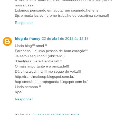
a vira latinha mais linda do mundoooooooo e a alegria da
nossa casa!!
Estamos pensando em adotar um segundo,hehehe...
Bjs e muita luz sempre no trabalho de vcs,ótima semana!!
Responder
blog da francy
22 de abril de 2013 às 12:16
Lindo blog!!! amei !!
Parabéns!!! é uma pessoa de bom coração!!!
Ja estou seguindo!! (obrfranci)
"Gentileza Gera Gentileza!! "
O mais importante é a amizade!!!
Dá uma ajudinha !!! me segue de volta!!!
http://francimakeup.blogspot.com.br/
http://meubebepropaganda.blogspot.com.br/
Linda semana !!
bjos
Responder