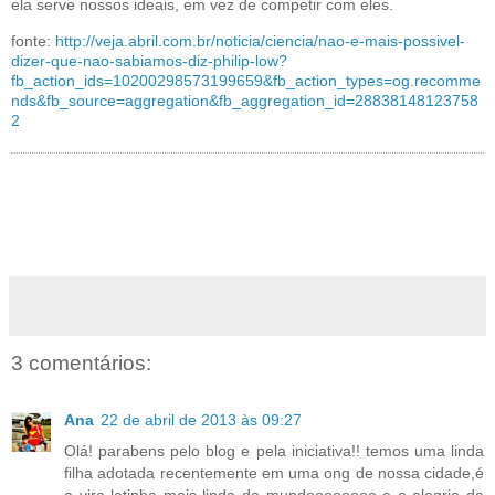
ela serve nossos ideais, em vez de competir com eles.
fonte:
http://veja.abril.com.br/noticia/ciencia/nao-e-mais-possivel-
dizer-que-nao-sabiamos-diz-philip-low?
fb_action_ids=10200298573199659&fb_action_types=og.recomme
nds&fb_source=aggregation&fb_aggregation_id=28838148123758
2
3 comentários:
Ana
22 de abril de 2013 às 09:27
Olá! parabens pelo blog e pela iniciativa!! temos uma linda
filha adotada recentemente em uma ong de nossa cidade,é