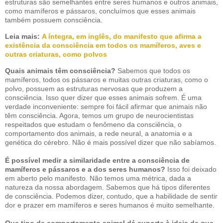
estruturas são semelhantes entre seres humanos e outros animais,
como mamíferos e pássaros, concluímos que esses animais
também possuem consciência.
Leia mais:
A íntegra, em inglês, do manifesto que afirma a
existência da consciência em todos os mamíferos, aves e
outras criaturas, como polvos
Quais animais têm consciência?
Sabemos que todos os
mamíferos, todos os pássaros e muitas outras criaturas, como o
polvo, possuem as estruturas nervosas que produzem a
consciência. Isso quer dizer que esses animais sofrem. É uma
verdade inconveniente: sempre foi fácil afirmar que animais não
têm consciência. Agora, temos um grupo de neurocientistas
respeitados que estudam o fenômeno da consciência, o
comportamento dos animais, a rede neural, a anatomia e a
genética do cérebro. Não é mais possível dizer que não sabíamos.
É possível medir a similaridade entre a consciência de
mamíferos e pássaros e a dos seres humanos?
Isso foi deixado
em aberto pelo manifesto. Não temos uma métrica, dada a
natureza da nossa abordagem. Sabemos que há tipos diferentes
de consciência. Podemos dizer, contudo, que a habilidade de sentir
dor e prazer em mamíferos e seres humanos é muito semelhante.
Que tipo de comportamento animal dá suporte à ideia de que