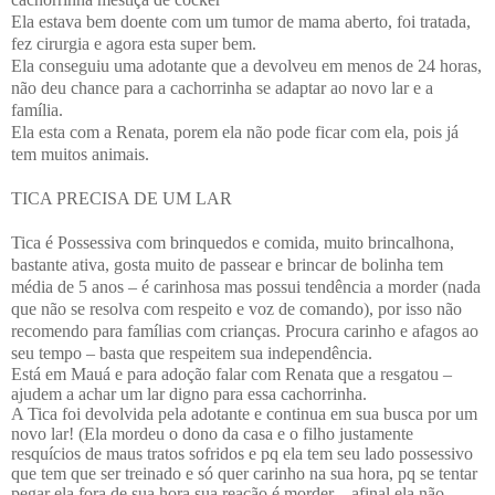
Ela estava bem doente com um tumor de mama aberto, foi tratada,
fez cirurgia e agora esta super bem.
Ela conseguiu uma adotante que a devolveu em menos de 24 horas,
não deu chance para a cachorrinha se adaptar ao novo lar e a
família.
Ela esta com a Renata, porem ela não pode ficar com ela, pois já
tem muitos animais.
TICA PRECISA DE UM LAR
Tica é Possessiva com brinquedos e comida, muito brincalhona,
bastante ativa, gosta muito de passear e brincar de bolinha tem
média de 5 anos – é carinhosa mas possui tendência a morder (nada
que não se resolva com respeito e voz de comando), por isso não
recomendo para famílias com crianças. Procura carinho e afagos ao
seu tempo – basta que respeitem sua independência.
Está em Mauá e para adoção falar com Renata que a resgatou –
ajudem a achar um lar digno para essa cachorrinha.
A Tica foi devolvida pela adotante e continua em sua busca por um
novo lar! (Ela mordeu o dono da casa e o filho justamente
resquícios de maus tratos sofridos e pq ela tem seu lado possessivo
que tem que ser treinado e só quer carinho na sua hora, pq se tentar
pegar ela fora de sua hora sua reação é morder – afinal ela não