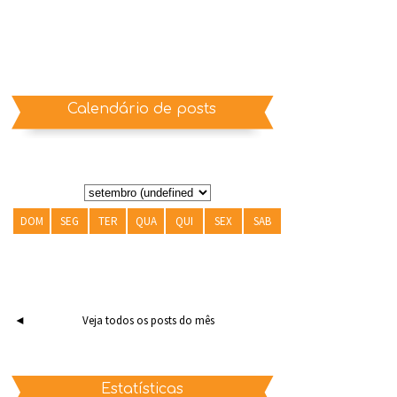
Calendário de posts
DOM
SEG
TER
QUA
QUI
SEX
SAB
◄
Veja todos os posts do mês
Estatísticas