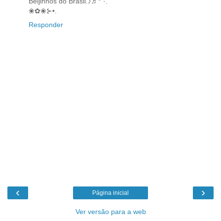
Beijinhos do Brasil.♪♬° ·.
❀✿❀⊱•.
Responder
‹
›
Página inicial
Ver versão para a web