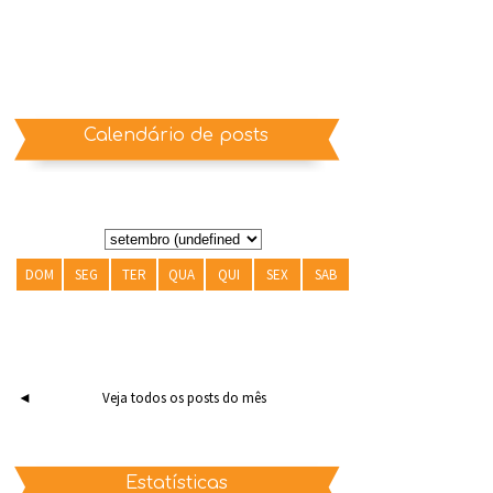
Calendário de posts
DOM
SEG
TER
QUA
QUI
SEX
SAB
◄
Veja todos os posts do mês
Estatísticas