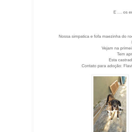
E .... os
Nossa simpatica e fofa maezinha do r
Vejam na primeir
Tem ap
Esta castra
Contato para adoção: Flavi