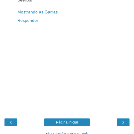
Beeijos!
Mostrando as Garras
Responder
‹
›
Página inicial
Ver versão para a web