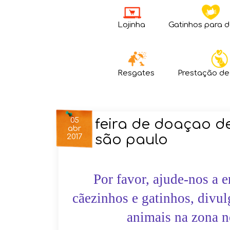
Lojinha
Gatinhos para 
Resgates
Prestação de
05
feira de doaçao d
abr
são paulo
2017
Por favor, ajude-nos a 
cãezinhos e gatinhos, divu
animais na zona no