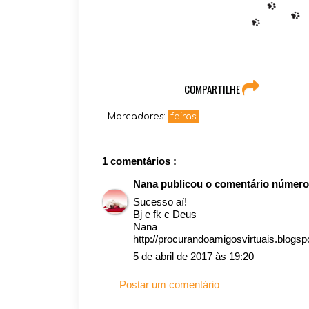
COMPARTILHE
Marcadores:
feiras
1 comentários :
Nana
publicou o comentário númer
Sucesso aí!
Bj e fk c Deus
Nana
http://procurandoamigosvirtuais.blogs
5 de abril de 2017 às 19:20
Postar um comentário