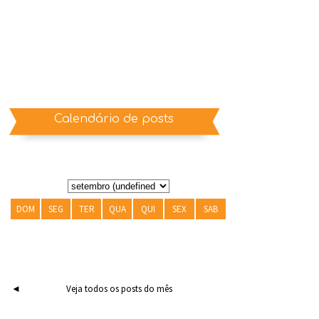
Calendário de posts
DOM
SEG
TER
QUA
QUI
SEX
SAB
◄
Veja todos os posts do mês