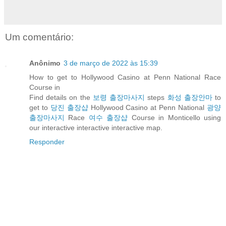
Um comentário:
Anônimo
3 de março de 2022 às 15:39
How to get to Hollywood Casino at Penn National Race
Course in
Find details on the
보령 출장마사지
steps
화성 출장안마
to
get to
당진 출장샵
Hollywood Casino at Penn National
광양
출장마사지
Race
여수 출장샵
Course in Monticello using
our interactive interactive interactive map.
Responder