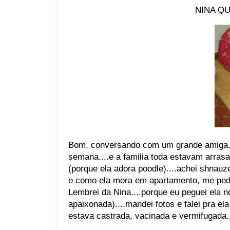
NINA Q
Bom, conversando com um grande amiga..
semana....e a familia toda estavam arras
(porque ela adora poodle)....achei shnauz
e como ela mora em apartamento, me pedi
Lembrei da Nina....porque eu peguei ela no 
apaixonada)....mandei fotos e falei pra el
estava castrada, vacinada e vermifugada..