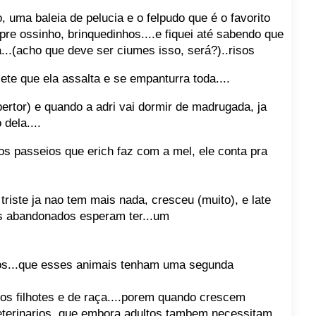
 uma baleia de pelucia e o felpudo que é o favorito
pre ossinho, brinquedinhos....e fiquei até sabendo que
a...(acho que deve ser ciumes isso, será?)..risos
te que ela assalta e se empanturra toda....
ertor) e quando a adri vai dormir de madrugada, ja
dela....
os passeios que erich faz com a mel, ele conta pra
 triste ja nao tem mais nada, cresceu (muito), e late
is abandonados esperam ter...um
os...que esses animais tenham uma segunda
s filhotes e de raça....porem quando crescem
terinarios, que embora adultos tambem necessitam