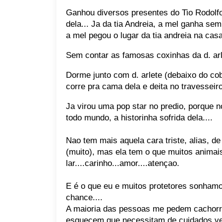
Ganhou diversos presentes do Tio Rodolfo,
dela... Ja da tia Andreia, a mel ganha sem
a mel pegou o lugar da tia andreia na cas
Sem contar as famosas coxinhas da d. arle
Dorme junto com d. arlete (debaixo do cob
corre pra cama dela e deita no travesseiro 
Ja virou uma pop star no predio, porque n
todo mundo, a historinha sofrida dela....
Nao tem mais aquela cara triste, alias, de
(muito), mas ela tem o que muitos anima
lar....carinho...amor....atençao.
E é o que eu e muitos protetores sonham
chance....
A maioria das pessoas me pedem cachorro
esquecem que necessitam de cuidados ve