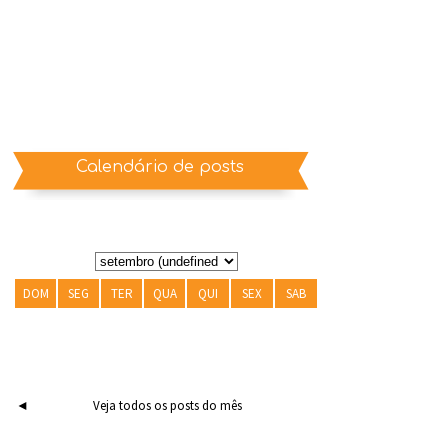
Calendário de posts
DOM
SEG
TER
QUA
QUI
SEX
SAB
◄
Veja todos os posts do mês