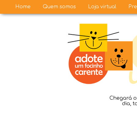
Home
Quem somos
Loja virtual
Pre
Chegará o 
dia, 