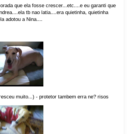
rada que ela fosse crescer...etc....e eu garanti que
drea....ela tb nao latia....era quietinha, quietinha
la adotou a Nina....
esceu muito...) - protetor tambem erra ne? risos