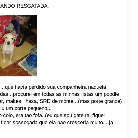
UANDO RESGATADA.
..que havia perdido sua companheira naquela
adas...procurei em todas as minhas listas um poodle
er, maltes, lhasa, SRD de monte...(mas porte grande)
u um porte pequeno...
colo, era tao fofa..(eu que sou gateira, fiquei
a ficar sossegada que ela nao cresceria muito....ja
..