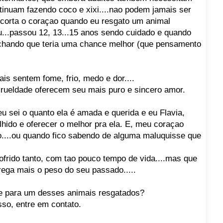
tinuam fazendo coco e xixi....nao podem jamais ser
 corta o coraçao quando eu resgato um animal
...passou 12, 13...15 anos sendo cuidado e quando
 achando que teria uma chance melhor (que pensamento
is sentem fome, frio, medo e dor....
crueldade oferecem seu mais puro e sincero amor.
u sei o quanto ela é amada e querida e eu Flavia,
olhido e oferecer o melhor pra ela. E, meu coraçao
do....ou quando fico sabendo de alguma maluquisse que
ofrido tanto, com tao pouco tempo de vida....mas que
rrega mais o peso do seu passado.....
e para um desses animais resgatados?
sso, entre em contato.