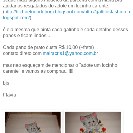
ajudar os resgatados do adote um focinho carente.
(
http://bichoetudodebom.blogspot.com/
http://gattitosfashion.b
logspot.com/
)
é ela mesma que pinta cada gatinho e cada detalhe desses
panos e ficam lindos...
Cada pano de prato custa R$ 10,00 (+frete)
contato direto com
mairacris1@yahoo.com.br
mas nao esqueçam de mencionar o "adote um focinho
carente" e vamos as compras...!!!!
bjs
Flavia