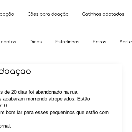
doação
Cães para doação
Gatinhos adotados
 contas
Dicas
Estrelinhas
Feiras
Sorte
a doaçao
 de 20 dias foi abandonado na rua.
is acabaram morrendo atropelados. Estão
V10.
um bom lar para esses pequeninos que estão com
rnal.