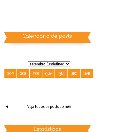
Calendário de posts
DOM
SEG
TER
QUA
QUI
SEX
SAB
◄
Veja todos os posts do mês
Estatísticas