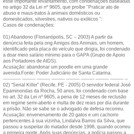
esse importante levantamento, com condenações baseadas
no artigo 32 da Lei nº 9605, que proíbe "Praticar ato de
abuso e maus-tratos à animais domésticos ou
domesticados, silvestres, nativos ou exóticos ":
Casos de condenações:
01) Abandono (Florianópolis, SC – 2003) A partir da
denúncia feita pela ong Amigos dos Animais, um homem,
identificado pela placa do veículo que dirigia, foi condenado
a doar meio salário mínimo para o GAPA (Grupo de Apoio
aos Portadores de AIDS).
Acusação: abandonar um poodle em uma grande
avenida.Fonte: Poder Judiciário de Santa Catarina.
------------ --------- --------- --------- --------- --------- --------- --------- --
02) “Serial Killer” (Recife, PE - 2005) O servidor federal José
Epaminondas da Rocha, 50 anos, foi condenado com base
no art. 32 da Lei nº 9605, a pena de 12 meses de reclusão
em regime semi-aberto e multa de dez reais por dia durante
a prisão. Não se sabe se o advogado de defesa recorreu.
Acusação: envenenamento de 20 gatos e um cachorro
pertencentes à sua vizinha, Lindalva Barros da Silva, que
passou a suspeitar do matador desde 1998, quando ocorreu
a primeira morte. Após suas denúncias, a polícia passou a