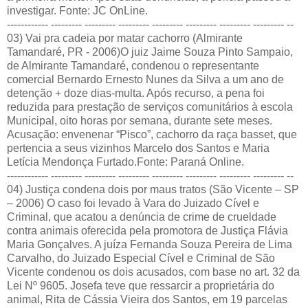
investigar. Fonte: JC OnLine.
------------ --------- --------- --------- --------- --------- --------- --------- --
03) Vai pra cadeia por matar cachorro (Almirante
Tamandaré, PR - 2006)O juiz Jaime Souza Pinto Sampaio,
de Almirante Tamandaré, condenou o representante
comercial Bernardo Ernesto Nunes da Silva a um ano de
detenção + doze dias-multa. Após recurso, a pena foi
reduzida para prestação de serviços comunitários à escola
Municipal, oito horas por semana, durante sete meses.
Acusação: envenenar “Pisco”, cachorro da raça basset, que
pertencia a seus vizinhos Marcelo dos Santos e Maria
Letícia Mendonça Furtado.Fonte: Paraná Online.
------------ --------- --------- --------- --------- --------- --------- --------- --
04) Justiça condena dois por maus tratos (São Vicente – SP
– 2006) O caso foi levado à Vara do Juizado Cível e
Criminal, que acatou a denúncia de crime de crueldade
contra animais oferecida pela promotora de Justiça Flávia
Maria Gonçalves. A juíza Fernanda Souza Pereira de Lima
Carvalho, do Juizado Especial Cível e Criminal de São
Vicente condenou os dois acusados, com base no art. 32 da
Lei Nº 9605. Josefa teve que ressarcir a proprietária do
animal, Rita de Cássia Vieira dos Santos, em 19 parcelas