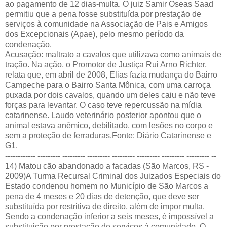
ao pagamento de 12 dias-multa. O juiz Samir Oseas Saad
permitiu que a pena fosse substituída por prestação de
serviços à comunidade na Associação de Pais e Amigos
dos Excepcionais (Apae), pelo mesmo período da
condenação.
Acusação: maltrato a cavalos que utilizava como animais de
tração. Na ação, o Promotor de Justiça Rui Arno Richter,
relata que, em abril de 2008, Elias fazia mudança do Bairro
Campeche para o Bairro Santa Mônica, com uma carroça
puxada por dois cavalos, quando um deles caiu e não teve
forças para levantar. O caso teve repercussão na mídia
catarinense. Laudo veterinário posterior apontou que o
animal estava anêmico, debilitado, com lesões no corpo e
sem a proteção de ferraduras.Fonte: Diário Catarinense e
G1.
------------ --------- --------- --------- --------- --------- --------- --------- --
14) Matou cão abandonado a facadas (São Marcos, RS -
2009)A Turma Recursal Criminal dos Juizados Especiais do
Estado condenou homem no Município de São Marcos a
pena de 4 meses e 20 dias de detenção, que deve ser
substituída por restritiva de direito, além de impor multa.
Sendo a condenação inferior a seis meses, é impossível a
substituição por prestação de serviços à comunidade. O