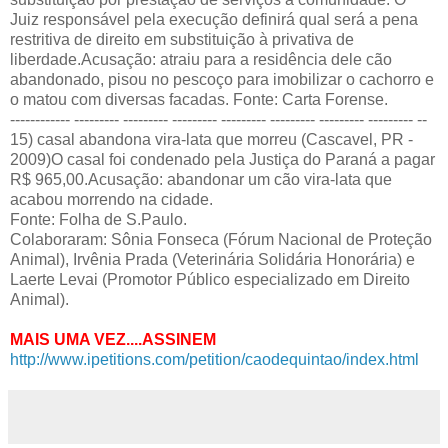
Juiz responsável pela execução definirá qual será a pena
restritiva de direito em substituição à privativa de
liberdade.Acusação: atraiu para a residência dele cão
abandonado, pisou no pescoço para imobilizar o cachorro e
o matou com diversas facadas. Fonte: Carta Forense.
------------ --------- --------- --------- --------- --------- --------- --------- --
15) casal abandona vira-lata que morreu (Cascavel, PR -
2009)O casal foi condenado pela Justiça do Paraná a pagar
R$ 965,00.Acusação: abandonar um cão vira-lata que
acabou morrendo na cidade.
Fonte: Folha de S.Paulo.
Colaboraram: Sônia Fonseca (Fórum Nacional de Proteção
Animal), Irvênia Prada (Veterinária Solidária Honorária) e
Laerte Levai (Promotor Público especializado em Direito
Animal).
MAIS UMA VEZ....ASSINEM
http://www.ipetitions.com/petition/caodequintao/index.html