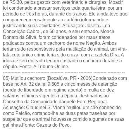
de R$ 30, pelos gastos com veterinário e cirurgias. Moacir
foi condenado a prestar serviços toda quarta-feira, por um
período de três horas, durante dois anos. Ele ainda teve que
comparecer mensalmente ao cartório informando e
justificando suas atividades. Acusação: Josefa J. da
Conceição Cabral, de 68 anos, e seu enteado, Moacir
Donato da Silva, foram condenados por maus tratos
praticados contra um cachorro de nome Negão. Ambos
teriam sido responsáveis pela mutilação do animal, um vira-
lata cujo único crime teria sido cruzar com a cadela Dira. A
idosa e seu enteado teriam castrado o cachorro durante a
cópula. Fonte: A Tribuna Online.
------------ --------- --------- --------- --------- --------- --------- --------- --
05) Mutilou cachorro (Bocaiúva, PR - 2006)Condenado com
base no Art. 32 da lei 9.605 a cinco meses de detenção
(perda de liberdade em regime aberto) e multa de dez
salários mínimos vigentes na época, destinados ao
Conselho da Comunidade daquele Foro Regional.
Acusação: Claudinei S. Viana mutilou um cão conhecido
como Falcão, cortando-lhe as duas patas traseiras por
suspeitar que o animal houvesse comido algumas de suas
galinhas.Fonte: Gazeta do Povo.
------------ --------- --------- --------- --------- --------- --------- --------- --