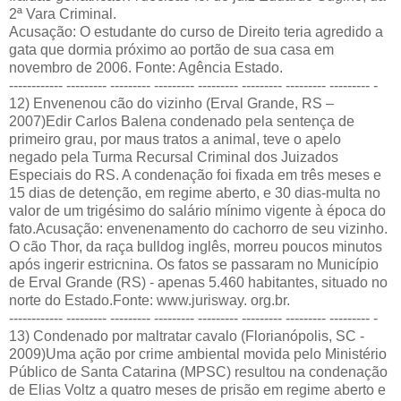
2ª Vara Criminal.
Acusação: O estudante do curso de Direito teria agredido a
gata que dormia próximo ao portão de sua casa em
novembro de 2006. Fonte: Agência Estado.
------------ --------- --------- --------- --------- --------- --------- --------- -
12) Envenenou cão do vizinho (Erval Grande, RS –
2007)Edir Carlos Balena condenado pela sentença de
primeiro grau, por maus tratos a animal, teve o apelo
negado pela Turma Recursal Criminal dos Juizados
Especiais do RS. A condenação foi fixada em três meses e
15 dias de detenção, em regime aberto, e 30 dias-multa no
valor de um trigésimo do salário mínimo vigente à época do
fato.Acusação: envenenamento do cachorro de seu vizinho.
O cão Thor, da raça bulldog inglês, morreu poucos minutos
após ingerir estricnina. Os fatos se passaram no Município
de Erval Grande (RS) - apenas 5.460 habitantes, situado no
norte do Estado.Fonte:
www.jurisway. org.br
.
------------ --------- --------- --------- --------- --------- --------- --------- -
13) Condenado por maltratar cavalo (Florianópolis, SC -
2009)Uma ação por crime ambiental movida pelo Ministério
Público de Santa Catarina (MPSC) resultou na condenação
de Elias Voltz a quatro meses de prisão em regime aberto e