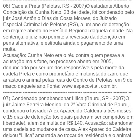
06) Cadela Preta (Pelotas, RS - 2007)O estudante Alberto
Conceição da Cunha Neto, 23 de idade, foi condenado pelo
juiz José Antônio Dias da Costa Moraes, do Juizado
Especial Criminal de Pelotas (RS), a um ano de detenção
em regime aberto no Presídio Regional daquela cidade. Na
sentença, o juiz não permite a reversão da detenção em
pena alternativa, e estipula ainda o pagamento de uma
multa.
Acusação: Cunha Neto era o réu contra quem pesava a
acusação mais forte, no processo aberto em 2005,
denunciado por ser um dos responsáveis pela morte da
cadela Preta e como proprietário e motorista do carro que
arrastou o animal pelas ruas do Centro de Pelotas, em 9 de
março daquele ano.Fonte:
www.espacovital. com.br
.
------------ --------- --------- --------- --------- --------- --------- --------- --
07) Condenado por abandonar Lilica (Bauru, SP - 2007)O
juiz Jaime Ferreira Menino, da 2ª Vara Criminal de Bauru,
condenou o lavrador Alex Aparecido Caldeira a três meses
e 15 dias de detenção (os quais puderam ser cumpridos em
liberdade), além de multa de R$ 140. Acusação: abandonar
uma cadela ao mudar-se de casa. Alex Aparecido Caldeira
deixou “Lilica” amarrada ao trocar de residência e o animal