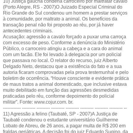
10) Justiça gaúcha condena carroceiro por maltratar cavalo
(Porto Alegre, RS - 2007)O Juizado Especial Criminal do
Rio Grande do Sul condenou um homem a prestar serviços
à comunidade, por maltrato a animal. Os benefícios da
transação penal não foi proposto ao réu, por já haver
antecedentes criminais.
Acusação: agressão a cavalo forçado a puxar uma carroça
com excesso de peso. Conforme a denúncia do Ministério
Público, o carroceiro atingiu a cabeça e a cara do animal
com um facão. Ele foi levado à delegacia por um policial
que passava no local. O relator do recurso, juiz Alberto
Delgado Neto, destacou que a existência do fato e a sua
autoria ficaram comprovadas pela prova testemunhal e pelo
boletim de ocorrência. “Houve consciente e evidente prática
de maus tratos a animal domesticado, que inclusive estava
muito debilitado em função das agressões desmedidas
praticadas pelo réu, conforme depoimento do policial
militar”. Fonte:
www.cojur.com. br
.
------------ --------- --------- --------- --------- --------- --------- --------- --
11) Agressão a felino (Taubaté, SP - 2007)A Justiça de
Taubaté condenou o estudante universitário Guilherme
Lobato de Abreu, de 26 anos, a pagar multa de R$ 200 em
fraldas geriátricas. A decisão foi do juiz Eduardo Sugino, da