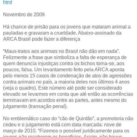
html
Novembro de 2009
Há chance de prisão para os jovens que mataram animal a
pauladas e gravaram a crueldade. Abaixo-assinado da
ARCA Brasil pode fazer a diferença
“Maus-tratos aos animais no Brasil não dão em nada”.
Felizmente a frase que simboliza a falta de esperança de
quem denuncia injustiças contra os bichos torna-se, aos
poucos, falsa. Um levantamento feito pela ARCA aponta
pelo menos 15 casos de condenação de atos de agressões
contra animais no país, a maioria deles nos últimos 4 anos
(veja o quadro). Este número até pode ser considerado
elevado se levarmos em conta que até então as ocorrências
terminavam em acordos entre as partes, antes mesmo do
julgamento (transação penal).
No emblemático caso do “
cão de Quintão
”, a promotoria não
cedeu e o julgamento está com data marcada: nove de
março de 2010. “Fizemos o possível juridicamente para os
jovens não receberem os benefícios. Assim, não houve