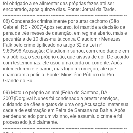
foi obrigado a se alimentar das próprias fezes até ser
encontrado, após quinze dias. Fonte: Jornal da Tarde.
------------ --------- --------- --------- --------- --------- --------- --------- --
08) Condenado criminalmente por surrar cachorro (São
Gabriel, RS - 2007)Após recurso, foi mantida a decisão da
pena de três meses de detenção, em regime aberto, mais e
pecuniária de 10 dias-multa contra Claudiomir Menezes
Falk pelo crime tipificado no artigo 32 da Lei nº
9.605/98.Acusação: Claudiomir surrou, com crueldade e em
via pública, o seu próprio cão, que uivava de dor. De acordo
com testemunhas, ele usou uma corda ou corrente. Após
intercederem ele parou, mas logo recomeçou, até que
chamaram a polícia. Fonte: Ministério Público do Rio
Grande do Sul.
------------ --------- --------- --------- --------- --------- --------- --------- --
09) Matou o próprio animal (Feira de Santana, BA -
2007)Dorgival Nunes foi condenado a prestar serviços,
cuidando de cães e gatos de uma ong.Acusação: matar sua
cadela de estimação em Feira de Santana na Bahia. Após
ser denunciado por um vizinho, ele assumiu o crime e foi
processado judicialmente.
------------ --------- --------- --------- --------- --------- --------- --------- --