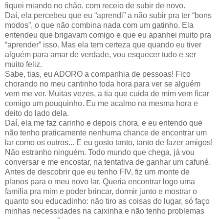
fiquei miando no chão, com receio de subir de novo.
Daí, ela percebeu que eu “aprendi” a não subir pra ter “bons
modos”, o que não combina nada com um gatinho. Ela
entendeu que brigavam comigo e que eu apanhei muito pra
“aprender” isso. Mas ela tem certeza que quando eu tiver
alguém para amar de verdade, vou esquecer tudo e ser
muito feliz.
Sabe, tias, eu ADORO a companhia de pessoas! Fico
chorando no meu cantinho toda hora para ver se alguém
vem me ver. Muitas vezes, a tia que cuida de mim vem ficar
comigo um pouquinho. Eu me acalmo na mesma hora e
deito do lado dela.
Daí, ela me faz carinho e depois chora, e eu entendo que
não tenho praticamente nenhuma chance de encontrar um
lar como os outros... E eu gosto tanto, tanto de fazer amigos!
Não estranho ninguém. Todo mundo que chega, já vou
conversar e me encostar, na tentativa de ganhar um cafuné.
Antes de descobrir que eu tenho FIV, fiz um monte de
planos para o meu novo lar. Queria encontrar logo uma
família pra mim e poder brincar, dormir junto e mostrar o
quanto sou educadinho: não tiro as coisas do lugar, só faço
minhas necessidades na caixinha e não tenho problemas