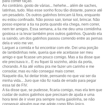
para comer ração.
Ao contrário, gosto de várias... hehehe... além de saches,
latinhas, tudo. Mas esse sonho ficou tão distante, parece até
um pesadelo. Os outros gatinhos brincam lá fora, enquanto
eu estou confinado. Não posso sair, tomar sol, brincar. Não
posso esperar a tia na porta quando ela chega, nem correr,
nem ter amigos. Essa semana, a tia me deu uma comidinha
gostosa e ia levar também pros outros gatinhos. Quando ela
ia saindo, um dos gatinhos passou correndo entre as pernas
dela e veio me ver.
Larguei a comida e fui encontrar com ele. Dei uma porção
de lambidinhas nele, queria que ele aceitasse ser meu
amigo e que ficasse um pouco comigo. Mas a tia disse que
ele precisava ir... E eu fiquei lá sozinho, atrás da porta,
chorando. A tia até voltou pra me fazer um carinho e me
consolar, mas eu não consegui mais comer.
Naquele dia, fui deitar triste, pensando no que vai ser da
minha vida... Juro que não fiz nada de errado para pegar
essa tal de FIV.
A tia disse que, se pudesse, ficaria comigo, mas ela tem que
cuidar de outros gatinhos que precisam de ajuda e uma
hora terei de ir viver pra sempre numa gaiolinha, se não
conseguir alguém que me adote como filho único.