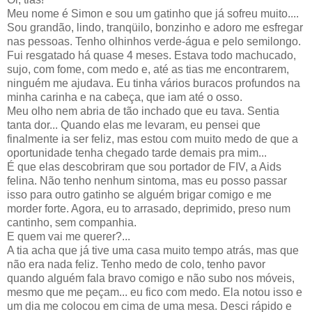
Meu nome é Simon e sou um gatinho que já sofreu muito....
Sou grandão, lindo, tranqüilo, bonzinho e adoro me esfregar
nas pessoas. Tenho olhinhos verde-água e pelo semilongo.
Fui resgatado há quase 4 meses. Estava todo machucado,
sujo, com fome, com medo e, até as tias me encontrarem,
ninguém me ajudava. Eu tinha vários buracos profundos na
minha carinha e na cabeça, que iam até o osso.
Meu olho nem abria de tão inchado que eu tava. Sentia
tanta dor... Quando elas me levaram, eu pensei que
finalmente ia ser feliz, mas estou com muito medo de que a
oportunidade tenha chegado tarde demais pra mim...
É que elas descobriram que sou portador de FIV, a Aids
felina. Não tenho nenhum sintoma, mas eu posso passar
isso para outro gatinho se alguém brigar comigo e me
morder forte. Agora, eu to arrasado, deprimido, preso num
cantinho, sem companhia.
E quem vai me querer?...
A tia acha que já tive uma casa muito tempo atrás, mas que
não era nada feliz. Tenho medo de colo, tenho pavor
quando alguém fala bravo comigo e não subo nos móveis,
mesmo que me peçam... eu fico com medo. Ela notou isso e
um dia me colocou em cima de uma mesa. Desci rápido e