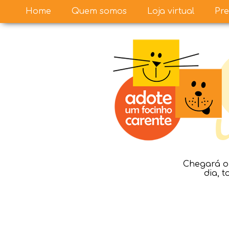
Home
Quem somos
Loja virtual
Pre
Chegará o 
dia, 