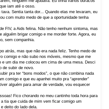
rarem, ninguém me ajudava. Eu tinha vários buracos
que iam até o osso.
 tava. Sentia tanta dor... Quando elas me levaram, eu
estou com muito medo de que a oportunidade tenha
de FIV, a Aids felina. Não tenho nenhum sintoma, mas
se alguém brigar comigo e me morder forte. Agora, eu
nho, sem companhia.
mpo atrás, mas que não era nada feliz. Tenho medo de
ravo comigo e não subo nos móveis, mesmo que me
so e um dia me colocou em cima de uma mesa. Desci
o de subir de novo.
 subir pra ter “bons modos”, o que não combina nada
am comigo e que eu apanhei muito pra “aprender”
tiver alguém para amar de verdade, vou esquecer
soas! Fico chorando no meu cantinho toda hora para
 a tia que cuida de mim vem ficar comigo um
 deito do lado dela.