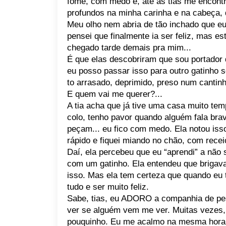
fome, com medo e, até as tias me encont
profundos na minha carinha e na cabeça, 
Meu olho nem abria de tão inchado que eu
pensei que finalmente ia ser feliz, mas 
chegado tarde demais pra mim...
É que elas descobriram que sou portador 
eu posso passar isso para outro gatinho 
to arrasado, deprimido, preso num canti
E quem vai me querer?...
A tia acha que já tive uma casa muito te
colo, tenho pavor quando alguém fala b
peçam... eu fico com medo. Ela notou is
rápido e fiquei miando no chão, com recei
Daí, ela percebeu que eu “aprendi” a não
com um gatinho. Ela entendeu que brigav
isso. Mas ela tem certeza que quando eu 
tudo e ser muito feliz.
Sabe, tias, eu ADORO a companhia de pes
ver se alguém vem me ver. Muitas vezes,
pouquinho. Eu me acalmo na mesma hora e