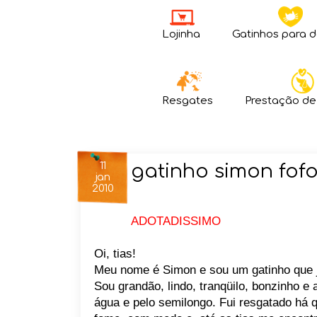
Lojinha
Gatinhos para 
Resgates
Prestação de
11
gatinho simon fo
jan
2010
ADOTADISSIMO
Oi, tias!
Meu nome é Simon e sou um gatinho que já
Sou grandão, lindo, tranqüilo, bonzinho e
água e pelo semilongo. Fui resgatado há