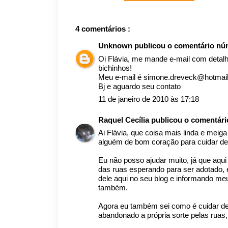
4 comentários :
Unknown
publicou o comentário n
Oi Flávia, me mande e-mail com detalh
bichinhos!
Meu e-mail é simone.dreveck@hotmai
Bj e aguardo seu contato
11 de janeiro de 2010 às 17:18
Raquel Cecília
publicou o comentár
Ai Flávia, que coisa mais linda e meig
alguém de bom coração para cuidar del
Eu não posso ajudar muito, já que aq
das ruas esperando para ser adotado, e 
dele aqui no seu blog e informando meu
também.
Agora eu também sei como é cuidar de 
abandonado a própria sorte pelas ruas,