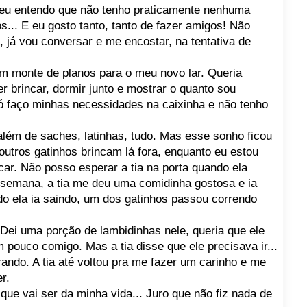
e eu entendo que não tenho praticamente nenhuma
... E eu gosto tanto, tanto de fazer amigos! Não
já vou conversar e me encostar, na tentativa de
um monte de planos para o meu novo lar. Queria
r brincar, dormir junto e mostrar o quanto sou
só faço minhas necessidades na caixinha e não tenho
 além de saches, latinhas, tudo. Mas esse sonho ficou
outros gatinhos brincam lá fora, enquanto eu estou
ncar. Não posso esperar a tia na porta quando ela
 semana, a tia me deu uma comidinha gostosa e ia
o ela ia saindo, um dos gatinhos passou correndo
 Dei uma porção de lambidinhas nele, queria que ele
pouco comigo. Mas a tia disse que ele precisava ir...
orando. A tia até voltou pra me fazer um carinho e me
r.
o que vai ser da minha vida... Juro que não fiz nada de