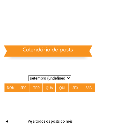
Calendário de posts
DOM
SEG
TER
QUA
QUI
SEX
SAB
◄
Veja todos os posts do mês