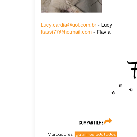
Lucy.cardia@uol.com.br
- Lucy
ftassi77@hotmail.com
- Flavia
COMPARTILHE
Marcadores:
gatinhos adotados