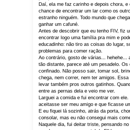
Daí, ela me faz carinho e depois chora, 
chance de encontrar um lar como os outros
estranho ninguém. Todo mundo que chega, 
ganhar um cafuné.
Antes de descobrir que eu tenho FIV, fiz 
encontrar logo uma família pra mim e pode
educadinho: não tiro as coisas do lugar, 
problemas para comer ração.
Ao contrário, gosto de várias... hehehe...
tão distante, parece até um pesadelo. Os 
confinado. Não posso sair, tomar sol, bri
chega, nem correr, nem ter amigos. Essa
levar também pros outros gatinhos. Quand
entre as pernas dela e veio me ver.
Larguei a comida e fui encontrar com ele.
aceitasse ser meu amigo e que ficasse um 
E eu fiquei lá sozinho, atrás da porta, ch
consolar, mas eu não consegui mais come
Naquele dia, fui deitar triste, pensando n