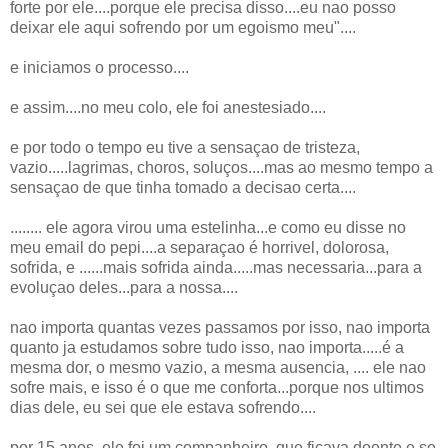
forte por ele....porque ele precisa disso....eu nao posso
deixar ele aqui sofrendo por um egoismo meu"....
e iniciamos o processo....
e assim....no meu colo, ele foi anestesiado....
e por todo o tempo eu tive a sensaçao de tristeza,
vazio.....lagrimas, choros, soluços....mas ao mesmo tempo a
sensaçao de que tinha tomado a decisao certa....
........ ele agora virou uma estelinha...e como eu disse no
meu email do pepi....a separaçao é horrivel, dolorosa,
sofrida, e ......mais sofrida ainda.....mas necessaria...para a
evoluçao deles...para a nossa....
nao importa quantas vezes passamos por isso, nao importa
quanto ja estudamos sobre tudo isso, nao importa.....é a
mesma dor, o mesmo vazio, a mesma ausencia, .... ele nao
sofre mais, e isso é o que me conforta...porque nos ultimos
dias dele, eu sei que ele estava sofrendo....
por 15 anos, ele foi um companheiro, que ficava doente e se