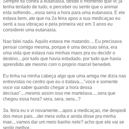
Sempre fui contra a eutanasia, desde o momento que vc ja
tenha tentado de tudo, e perceber ou sentir que o animal
esta sofrendo....essa seria a hora para uma eutanasia. E ele
estava bem, ate que na 2a feira apos a sua medicaçao eu
senti a sua vibraçao e pela primeira vez em 3 anos eu
considerei uma eutanasia.
Nao falei nada. Aquilo estava me matando.... Eu precisava
pensar comigo mesma, porque é uma decisao séria, era
uma vida que estava nas minhas maos pra eu decidir o
destino....por tudo que havia estudado, por tudo que havia
aprendido ate mesmo com o proprio marcel benedeti.
Eu tinha na minha cabeça algo que uma amiga me dizia nas
entrevistas no centro que eu o tratava...."voce e somente
voce vai saber quando chegar a hora dessa
decisao"....mesmo assim isso me martelava.....sera que
chegou essa hora? sera, sera, sera...?
3a. feira eu o vi novamente....apos a medicaçao, me despedi
dos meus pais....dei meia volta e ainda disse pra minha
mae....vamos dar um meio banho nele? acho que ele vai se
sentir melhor..