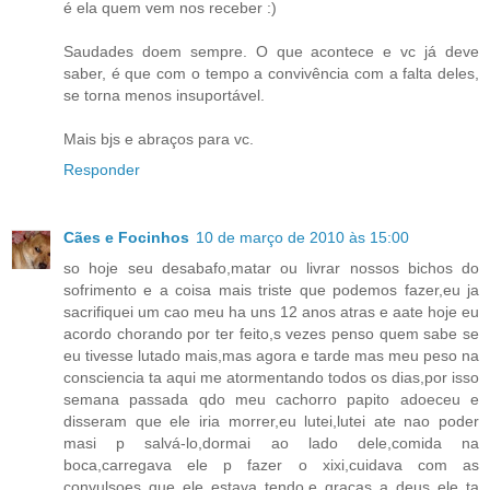
é ela quem vem nos receber :)
Saudades doem sempre. O que acontece e vc já deve
saber, é que com o tempo a convivência com a falta deles,
se torna menos insuportável.
Mais bjs e abraços para vc.
Responder
Cães e Focinhos
10 de março de 2010 às 15:00
so hoje seu desabafo,matar ou livrar nossos bichos do
sofrimento e a coisa mais triste que podemos fazer,eu ja
sacrifiquei um cao meu ha uns 12 anos atras e aate hoje eu
acordo chorando por ter feito,s vezes penso quem sabe se
eu tivesse lutado mais,mas agora e tarde mas meu peso na
consciencia ta aqui me atormentando todos os dias,por isso
semana passada qdo meu cachorro papito adoeceu e
disseram que ele iria morrer,eu lutei,lutei ate nao poder
masi p salvá-lo,dormai ao lado dele,comida na
boca,carregava ele p fazer o xixi,cuidava com as
convulsoes que ele estava tendo,e graças a deus ele ta