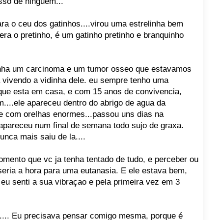
isso de ninguem...
ra o ceu dos gatinhos....virou uma estrelinha bem
era o pretinho, é um gatinho pretinho e branquinho
tinha um carcinoma e um tumor osseo que estavamos
 vivendo a vidinha dele. eu sempre tenho uma
ue esta em casa, e com 15 anos de convivencia,
m....ele apareceu dentro do abrigo de agua da
 e com orelhas enormes...passou uns dias na
pareceu num final de semana todo sujo de graxa.
nca mais saiu de la....
omento que vc ja tenha tentado de tudo, e perceber ou
 seria a hora para uma eutanasia. E ele estava bem,
eu senti a sua vibraçao e pela primeira vez em 3
o.... Eu precisava pensar comigo mesma, porque é