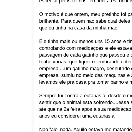
especial pelos felinos. eu nunca escondi 
O motivo é que ontem, meu pretinho foi pa
brilhante. Para quem nao sabe qual deles 
que eu tinha na casa da minha mae.
Ele tinha mais ou menos uns 15 anos e 
controlando com medicaçoes e ele estava
passagem de cada gatinho que passou e q
tenho varias, que fiquei relembrando onte
empresa....um gatinho magro, desnutrido
empresa, sumiu no meio das maquinas e a
levamos ele pra casa pra tomar banho e nu
Sempre fui contra a eutanasia, desde o m
sentir que o animal esta sofrendo....essa
ate que na 2a feira apos a sua medicaçao 
anos eu considerei uma eutanasia.
Nao falei nada. Aquilo estava me matand