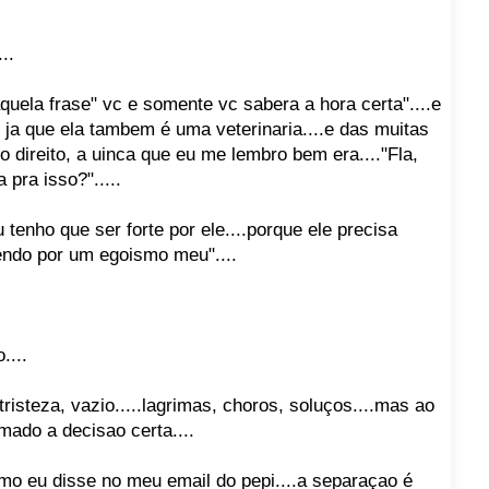
..
uela frase" vc e somente vc sabera a hora certa"....e
 ja que ela tambem é uma veterinaria....e das muitas
 direito, a uinca que eu me lembro bem era...."Fla,
 pra isso?".....
u tenho que ser forte por ele....porque ele precisa
rendo por um egoismo meu"....
....
risteza, vazio.....lagrimas, choros, soluços....mas ao
ado a decisao certa....
 como eu disse no meu email do pepi....a separaçao é