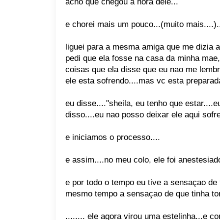
acho que chegou a hora dele...
e chorei mais um pouco...(muito mais....)..
liguei para a mesma amiga que me dizia aq
pedi que ela fosse na casa da minha mae,
coisas que ela disse que eu nao me lembro
ele esta sofrendo....mas vc esta preparada
eu disse...."sheila, eu tenho que estar....e
disso....eu nao posso deixar ele aqui sof
e iniciamos o processo....
e assim....no meu colo, ele foi anestesiado
e por todo o tempo eu tive a sensaçao de t
mesmo tempo a sensaçao de que tinha tom
........ ele agora virou uma estelinha...e