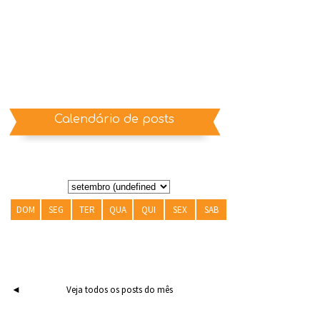
Calendário de posts
DOM
SEG
TER
QUA
QUI
SEX
SAB
◄
Veja todos os posts do mês