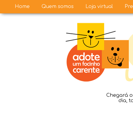
Home
Quem somos
Loja virtual
Pre
Chegará o 
dia, 