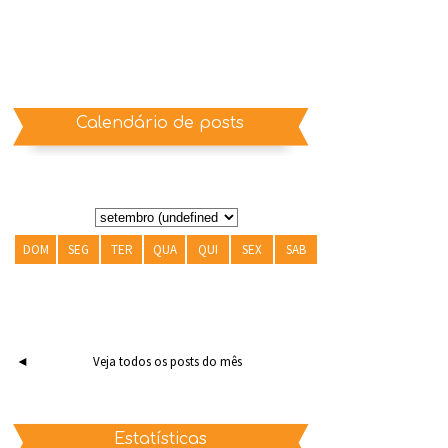
Calendário de posts
DOM
SEG
TER
QUA
QUI
SEX
SAB
◄
Veja todos os posts do mês
Estatísticas