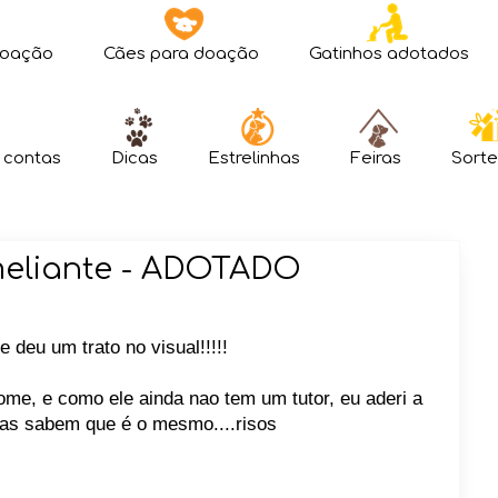
doação
Cães para doação
Gatinhos adotados
 contas
Dicas
Estrelinhas
Feiras
Sorte
eliante - ADOTADO
deu um trato no visual!!!!!
me, e como ele ainda nao tem um tutor, eu aderi a
as sabem que é o mesmo....risos