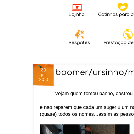
Lojinha
Gatinhos para 
Resgates
Prestação de
30
boomer/ursinho/m
jul
2010
vejam quem tomou banho, castrou e 
e nao reparem que cada um sugeriu um no
(quase) todos os nomes...assim as pesso