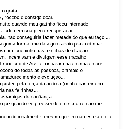
to grata.
i, recebo e consigo doar.
uito quando meu gatinho ficou internado
e ajudou em sua plena recuperaçao...
a, nao conseguiria fazer metade do que eu faço....
alguma forma, me da algum apoio pra continuar....
a um lanchinho nas feirinhas de doaçao...
m, incentivam e divulgam esse trabalho
 Francisco de Assis confiaram nas minhas maos.
 recebo de todas as pessoas, animais e
 amadurecimento e evoluçao...
uistei. pela força da andrea (minha parceira no
a nas feirinhas...
ias/amigas de confiança....
o que quando eu precisei de um socorro nao me
ncondicionalmente, mesmo que eu nao esteja o dia