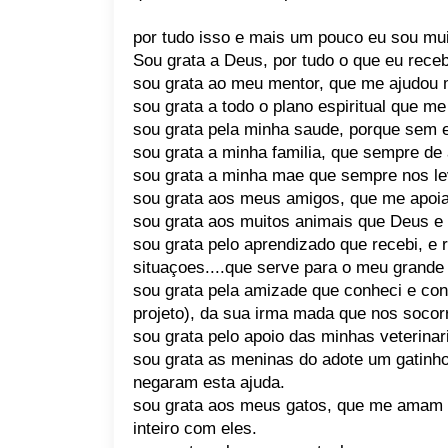
por tudo isso e mais um pouco eu sou mui
Sou grata a Deus, por tudo o que eu receb
sou grata ao meu mentor, que me ajudou m
sou grata a todo o plano espiritual que m
sou grata pela minha saude, porque sem el
sou grata a minha familia, que sempre de 
sou grata a minha mae que sempre nos lev
sou grata aos meus amigos, que me apoia
sou grata aos muitos animais que Deus e
sou grata pelo aprendizado que recebi, e
situaçoes....que serve para o meu grande
sou grata pela amizade que conheci e conq
projeto), da sua irma mada que nos socorri
sou grata pelo apoio das minhas veterinar
sou grata as meninas do adote um gatinh
negaram esta ajuda.
sou grata aos meus gatos, que me amam i
inteiro com eles.