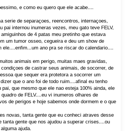
essimo, e como eu quero que ele acabe....
ma serie de separaçoes, reencontros, internaçoes,
eu pai internou inumeras vezes, meu gato teve FELV,
 amiguinhos de 4 patas meu pretinho que estava
com um tumor osseo, cegueira e deu um show de
le....enfim...um ano pra se riscar do calendario....
muitos animais em perigo, muitas maes gravidas,
condiçoes de castrar seus animais, de socorrer, de
ssoa que sequer era protetora a socorrer um
dizer que o ano foi de todo ruim....afinal eu tenho
u pai, que mesmo que ele nao esteja 100% ainda, ele
 quadro de FELV....eu vi inumeros olhares de
lvos de perigos e hoje sabemos onde dormem e o que
es novas, tanta gente que eu conheci atraves desse
 e tanta gente que nos ajudou a superar crises....ou
alguma ajuda.