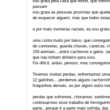
sou grata pela casa que tenho, que mesmo
passam
sou grata as pessoas proximas que ajud
de esquecer alguem, mas que todos esta
e por mais inumeras razoes, eu sou grata
uma conta muito por baixo, que consegu
de camisetas, guarda chuvas, canecas, ri
150 animais....entre cachorros e gatos. 
que nao tinham dinheiro para isso.
Foi dificil, arduo, penoso, mas conseguim
Tivemos muitas perdas, enfrentamos uma 
12 gatinhos....perdemos alguns cachorrin
fraquinhos demais, ou por algum outro mot
perdas que sofremos, choramos, sentimos.
continuarmos esse trabalho de formiguinh
parte...porque é a parte mais sofrida, das 