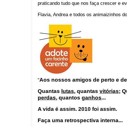
praticando tudo que nos faça crescer e evol
Flavia, Andrea e todos os animaizinhos d
Aos nossos amigos
de perto e de
"
Quantas
lutas
, quantas
vitórias
;
Q
perdas
, quantos
ganhos
...
A vida é assim. 2010 foi assim.
Faça uma retrospectiva interna...