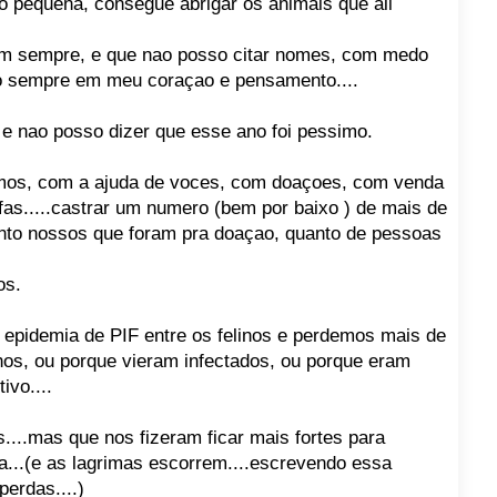
 pequena, consegue abrigar os animais que ali
am sempre, e que nao posso citar nomes, com medo
o sempre em meu coraçao e pensamento....
 e nao posso dizer que esse ano foi pessimo.
imos, com a ajuda de voces, com doaçoes, com venda
fas.....castrar um numero (bem por baixo ) de mais de
tanto nossos que foram pra doaçao, quanto de pessoas
os.
epidemia de PIF entre os felinos e perdemos mais de
hos, ou porque vieram infectados, ou porque eram
ivo....
...mas que nos fizeram ficar mais fortes para
a...(e as lagrimas escorrem....escrevendo essa
perdas....)