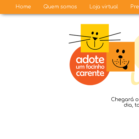
Home
Quem somos
Loja virtual
Pre
Chegará o 
dia, 