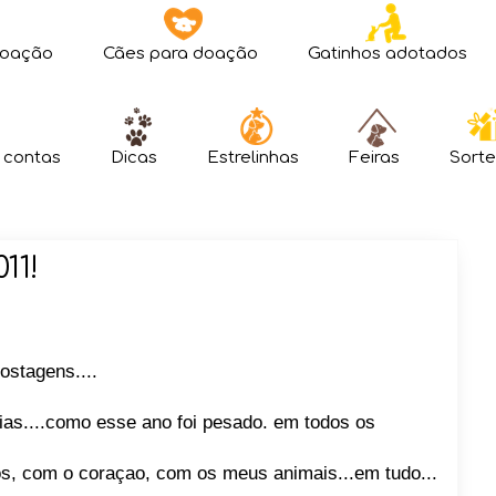
doação
Cães para doação
Gatinhos adotados
 contas
Dicas
Estrelinhas
Feiras
Sorte
11!
stagens....
ias....como esse ano foi pesado. em todos os
os, com o coraçao, com os meus animais...em tudo...