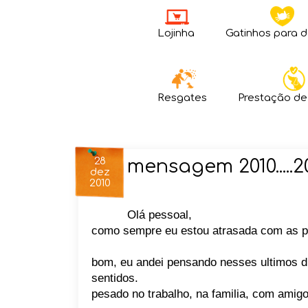
Lojinha
Gatinhos para 
Resgates
Prestação de
28
mensagem 2010.....20
dez
2010
Olá pessoal,
como sempre eu estou atrasada com as po
bom, eu andei pensando nesses ultimos d
sentidos.
pesado no trabalho, na familia, com amig