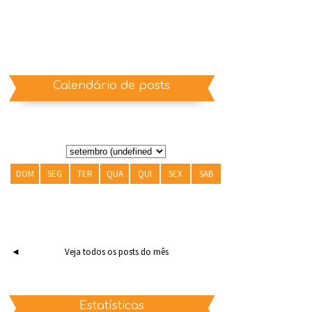
Calendário de posts
DOM
SEG
TER
QUA
QUI
SEX
SAB
◄
Veja todos os posts do mês
Estatísticas