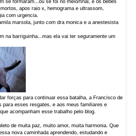
em se formaram...ou se foi no meio/final, e os bebes
 mortos, apos raio x, hemograma e ultrassom,
gia com urgencia.
mila marsola, junto com dra monica e a anestesista
m na barriguinha...mas ela vai ter seguramente um
ar forças para continuar essa batalha, a Francisco de
 para esses resgates, e aos meus familiares e
que acompanham esse trabalho pelo blog.
pleto de muita paz, muito amor, muita harmonia. Que
nessa nova caminhada aprendendo, estudando e