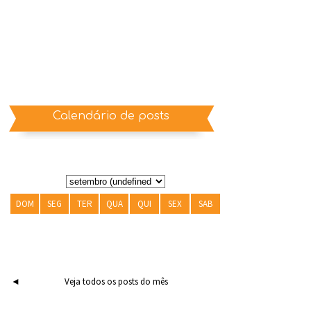
Calendário de posts
DOM
SEG
TER
QUA
QUI
SEX
SAB
◄
Veja todos os posts do mês