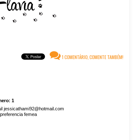
1 COMENTÁRIO, COMENTE TAMBÉM!
mero:
1
mail jessicathami92@hotmail.com
 preferencia femea