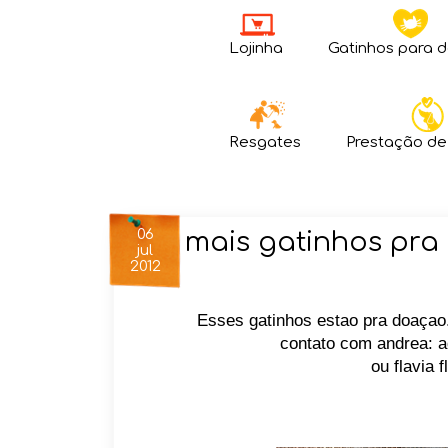
Lojinha
Gatinhos para 
Resgates
Prestação de
06
mais gatinhos pr
jul
2012
Esses gatinhos estao pra doaçao.
contato com andrea: 
ou flavia 