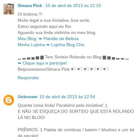
Simara Pink
10 de abril de 2013 às 12:10
Oi lindona !!!
Muito legal a sua iniciativa, boa sorte.
Estou seguindo aqui viu flor.
Aguardo sua linda visitinha no meu blog.
Meu Blog: ➥ Plantão da Beleza
Minha Lojinha ➥ Lojinha Blog Chic
▁ ▂ ▃ ▄ ▅ ▆ Tem Sorteio Rolando no Blog ▆ ▅ ▄ ▂ ▂ ▁
➥ Clique aqui e participe!
BeijosssssssssSimara Pink ♥♡♥♡♥♡♥♡♥♡♥♡
Responder
Unknown
10 de abril de 2013 às 12:54
Quanta coisa linda! Parabéns pela iniciativa! ;)
E NÃO SE ESQUEÇA DO SORTEIO QUE ESTÁ ROLANDO
LÁ NO BLOG!
PRÊMIOS: 1 Paleta de sombras / batom / blushes e um kit
de pincéis!