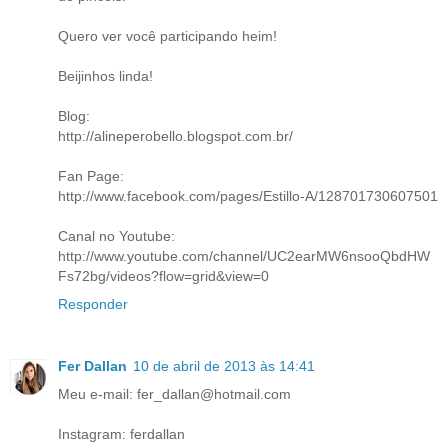
Quero ver você participando heim!
Beijinhos linda!
Blog:
http://alineperobello.blogspot.com.br/
Fan Page:
http://www.facebook.com/pages/Estillo-A/128701730607501
Canal no Youtube:
http://www.youtube.com/channel/UC2earMW6nsooQbdHW
Fs72bg/videos?flow=grid&view=0
Responder
Fer Dallan
10 de abril de 2013 às 14:41
Meu e-mail: fer_dallan@hotmail.com
Instagram: ferdallan