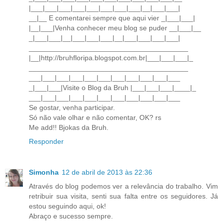
|___|___|___|___|___|___|___|___|__|___|___|
__|__ E comentarei sempre que aqui vier _|___|___|
|__|___|Venha conhecer meu blog se puder __|___|__
_|___|___|__|___|___|___|__|___|___|___|___|
________________________________________
|__|http://bruhfloripa.blogspot.com.br|___|___|___|_
________________________________________
___|___|___|___|___|___|___|___|___|___|___
_|___|___|Visite o Blog da Bruh |___|___|___|____|_
___|___|___|___|___|___|___|___|___|___|___
Se gostar, venha participar.
Só não vale olhar e não comentar, OK? rs
Me add!! Bjokas da Bruh.
Responder
Simonha
12 de abril de 2013 às 22:36
Através do blog podemos ver a relevância do trabalho. Vim
retribuir sua visita, senti sua falta entre os seguidores. Já
estou seguindo aqui, ok!
Abraço e sucesso sempre.