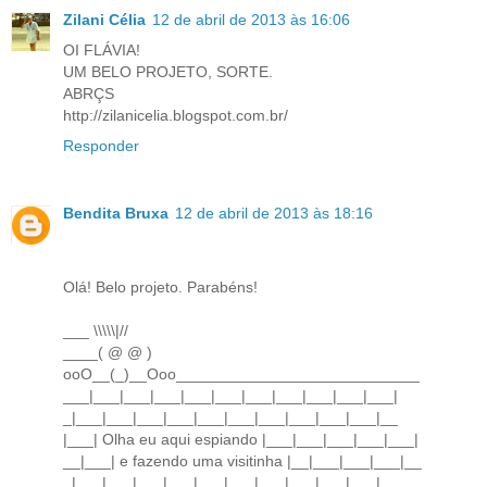
Zilani Célia
12 de abril de 2013 às 16:06
OI FLÁVIA!
UM BELO PROJETO, SORTE.
ABRÇS
http://zilanicelia.blogspot.com.br/
Responder
Bendita Bruxa
12 de abril de 2013 às 18:16
Olá! Belo projeto. Parabéns!
___ \\\\\|//
____( @ @ )
ooO__(_)__Ooo____________________________
___|___|___|___|___|___|___|___|___|___|___|
_|___|___|___|___|___|___|___|___|___|___|__
|___| Olha eu aqui espiando |___|___|___|___|___|
__|___| e fazendo uma visitinha |__|___|___|___|__
_|___|___|___|___|___|___|___|___|___|___|__