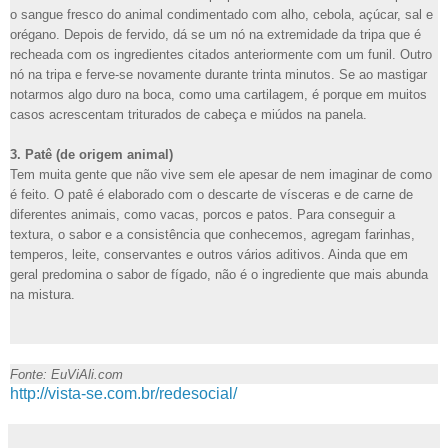
o sangue fresco do animal condimentado com alho, cebola, açúcar, sal e
orégano. Depois de fervido, dá se um nó na extremidade da tripa que é
recheada com os ingredientes citados anteriormente com um funil. Outro
nó na tripa e ferve-se novamente durante trinta minutos. Se ao mastigar
notarmos algo duro na boca, como uma cartilagem, é porque em muitos
casos acrescentam triturados de cabeça e miúdos na panela.
3. Patê (de origem animal)
Tem muita gente que não vive sem ele apesar de nem imaginar de como
é feito. O patê é elaborado com o descarte de vísceras e de carne de
diferentes animais, como vacas, porcos e patos. Para conseguir a
textura, o sabor e a consistência que conhecemos, agregam farinhas,
temperos, leite, conservantes e outros vários aditivos. Ainda que em
geral predomina o sabor de fígado, não é o ingrediente que mais abunda
na mistura.
Fonte: EuViAli.com
http://vista-se.com.br/redesocial/