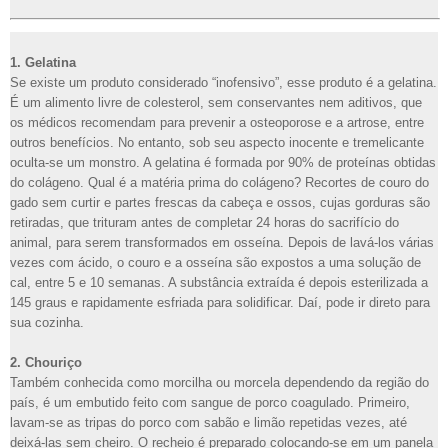
1. Gelatina
Se existe um produto considerado “inofensivo”, esse produto é a gelatina.
É um alimento livre de colesterol, sem conservantes nem aditivos, que
os médicos recomendam para prevenir a osteoporose e a artrose, entre
outros benefícios. No entanto, sob seu aspecto inocente e tremelicante
oculta-se um monstro. A gelatina é formada por 90% de proteínas obtidas
do colágeno. Qual é a matéria prima do colágeno? Recortes de couro do
gado sem curtir e partes frescas da cabeça e ossos, cujas gorduras são
retiradas, que trituram antes de completar 24 horas do sacrifício do
animal, para serem transformados em osseína. Depois de lavá-los várias
vezes com ácido, o couro e a osseína são expostos a uma solução de
cal, entre 5 e 10 semanas. A substância extraída é depois esterilizada a
145 graus e rapidamente esfriada para solidificar. Daí, pode ir direto para
sua cozinha.
2. Chouriço
Também conhecida como morcilha ou morcela dependendo da região do
país, é um embutido feito com sangue de porco coagulado. Primeiro,
lavam-se as tripas do porco com sabão e limão repetidas vezes, até
deixá-las sem cheiro. O recheio é preparado colocando-se em um panela