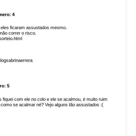
úmero:
4
e eles ficaram assustados mesmo.
não correr o risco.
orteio.html
logsabrinaerrera
ro:
5
 fiquei com ele no colo e ele se acalmou, é muito ruim
 como se acalmar né? Vejo alguns tão assustados :(