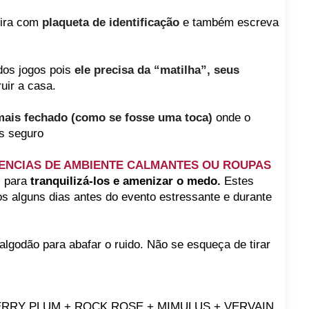
eira com
plaqueta de identificação
e também escreva
 dos jogos pois
ele precisa da “matilha”, seus
uir a casa.
mais fechado (como se fosse uma toca)
onde o
s seguro
ENCIAS DE AMBIENTE CALMANTES OU ROUPAS
 para
tranquilizá-los e amenizar o medo.
Estes
os alguns dias antes do evento estressante e durante
lgodão para abafar o ruido. Não se esqueça de tirar
ERRY PLUM + ROCK ROSE + MIMULUS + VERVAIN