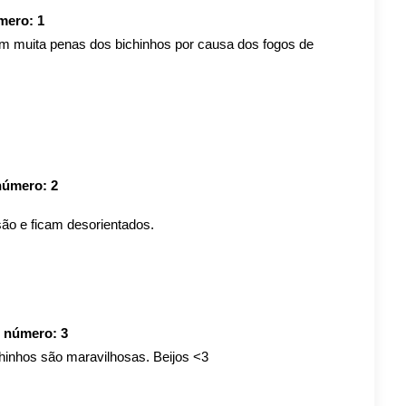
úmero:
1
om muita penas dos bichinhos por causa dos fogos de
 número:
2
o e ficam desorientados.
o número:
3
hinhos são maravilhosas. Beijos <3