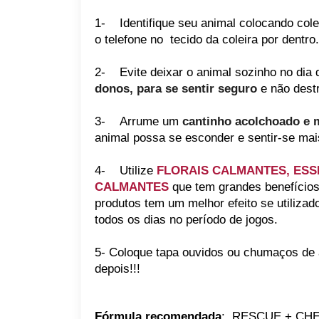
1-
Identifique seu animal colocando col
o telefone no tecido da coleira por dentro.
2-
Evite deixar o animal sozinho no dia
donos, para se sentir seguro
e não destr
3-
Arrume um
cantinho acolchoado e 
animal possa se esconder e sentir-se mai
4-
Utilize
FLORAIS CALMANTES, ESS
CALMANTES
que tem grandes benefícios
produtos tem um melhor efeito se utilizad
todos os dias no período de jogos.
5- Coloque tapa ouvidos ou chumaços de a
depois!!!
Fórmula recomendada
: RESCUE + CH