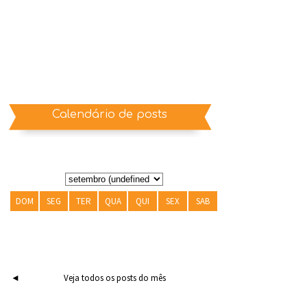
Calendário de posts
DOM
SEG
TER
QUA
QUI
SEX
SAB
◄
Veja todos os posts do mês