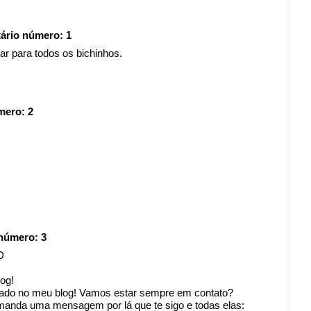
tário número:
1
ar para todos os bichinhos.
úmero:
2
 número:
3
D
og!
cado no meu blog! Vamos estar sempre em contato?
anda uma mensagem por lá que te sigo e todas elas: