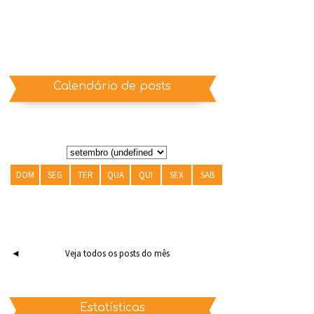
Calendário de posts
DOM
SEG
TER
QUA
QUI
SEX
SAB
◄
Veja todos os posts do mês
Estatísticas