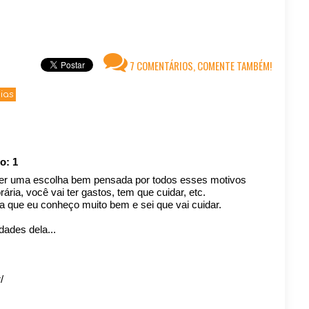
7 COMENTÁRIOS, COMENTE TAMBÉM!
ias
ro:
1
ser uma escolha bem pensada por todos esses motivos
ria, você vai ter gastos, tem que cuidar, etc.
a que eu conheço muito bem e sei que vai cuidar.
dades dela...
/