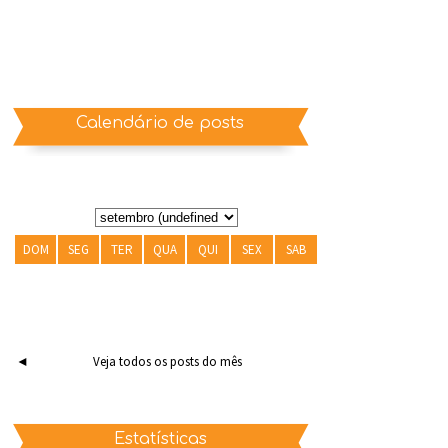
Calendário de posts
DOM
SEG
TER
QUA
QUI
SEX
SAB
◄
Veja todos os posts do mês
Estatísticas