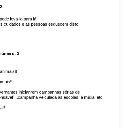
2
ode leva-lo para lá.
tos cuidados e as pessoas esquecem disto.
 número:
3
animais!!
amais!!
vernantes inicianrem campanhas sérias de
nsável"...campanha veiculada às escolas, à mídia, etc.
a!!