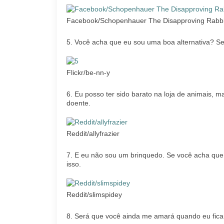
Facebook/Schopenhauer The Disapproving Rabbi
5. Você acha que eu sou uma boa alternativa? Se
Flickr/be-nn-y
6. Eu posso ter sido barato na loja de animais, m
doente.
Reddit/allyfrazier
7. E eu não sou um brinquedo. Se você acha que 
isso.
Reddit/slimspidey
8. Será que você ainda me amará quando eu fic