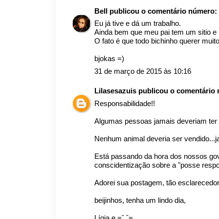
Bell
publicou o comentário número:
Eu já tive e dá um trabalho.
Ainda bem que meu pai tem um sitio e p
O fato é que todo bichinho querer mui
bjokas =)
31 de março de 2015 às 10:16
Lilasesazuis
publicou o comentário
Responsabilidade!!
Algumas pessoas jamais deveriam ter 
Nenhum animal deveria ser vendido...j
Está passando da hora dos nossos go
conscidentização sobre a "posse respo
Adorei sua postagem, tão esclarecedor
beijinhos, tenha um lindo dia,
Lígia e =ˆ.ˆ=