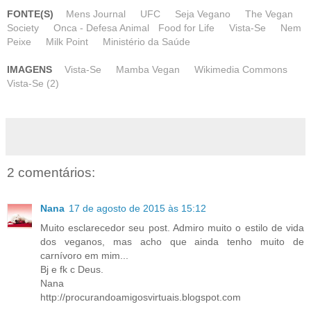
FONTE(S)
Mens Journal
UFC
Seja Vegano
The Vegan
Society
Onca - Defesa Animal
Food for Life
Vista-Se
Nem
Peixe
Milk Point
Ministério da Saúde
IMAGENS
Vista-Se
Mamba Vegan
Wikimedia Commons
Vista-Se (2)
2 comentários:
Nana
17 de agosto de 2015 às 15:12
Muito esclarecedor seu post. Admiro muito o estilo de vida
dos veganos, mas acho que ainda tenho muito de
carnívoro em mim...
Bj e fk c Deus.
Nana
http://procurandoamigosvirtuais.blogspot.com