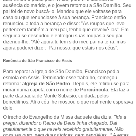
ausência do marido, e o jovem retornou a São Damião. Seu
pai foi de novo buscá-lo. Mandou que ele voltasse para
casa ou que renunciasse à sua herança. Francisco então
renunciou a toda a herança e disse: "As roupas que levo
pertencem também a meu pai, tenho que devolvê-las". Em
seguida se desnudou e entregou suas roupas a seu pai,
dizendo-lhe: “Até agora tu tem sido meu pai na terra, mas
agora poderei dizer: ‘Pai nosso, que estais nos céus”.
Renúncia de São Francisco de Assis
Para reparar a Igreja de São Damião, Francisco pedia
esmola em Assis. Terminado esse trabalho, começou
reformar a
Igreja de São Pedro
. Depois, ele retirou-se para
morar numa capela com o nome de
Porciúncula.
Ela fazia
parte daabadia de Monte Subasio, cuidada pelos
beneditinos. Ali o céu lhe mostrou o que realmente esperava
dele.
O trecho do Evangelho da Missa daquele dia dizia:
"Ide a
pregar, dizendo: o Reino de Deus tinha chegado. Dai
gratuitamente o que haveis recebido gratuitamente. Não
possuas ouro, nem duas túnicas, nem sandálias...”
A estas