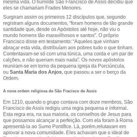
mesma vida. O humilde São Francisco de Assis decidiu que
eles se chamariam Frades Menores.
Surgiram assim os primeiros 12 discípulos que, segundo
registram alguns documentos, “foram homens de tão grande
santidade que, desde os Apóstolos até hoje, não viu o
mundo homens tão maravilhosos e santos”. O próprio
Francisco disse em testamento: “Aqueles que vinham
abraçar esta vida, distribuíam aos pobres tudo o que tinham.
Contentavam-se só com uma túnica, uma corda e um par de
calções, e não queriam mais nada”. Os novos apóstolos
reuniram-se em torno da pequena igreja da Porciúncula,
ou
Santa Maria dos Anjos
, que passou a ser o berço da
Ordem.
A nova ordem religiosa de São Fracisco de Assis
Em 1210, quando o grupo contava com doze membros, São
Francisco de Assis redigiu uma regra pequena e informal.
Esta regra era, na sua maioria, os conselhos de Jesus para
que possamos alcançar a perfeição. Com ela foram à Roma
apresentá-la ao Sumo Pontífice. Lá, porém,relutavam em
aprovar a nova comunidade. Eles achavam que o ideal de