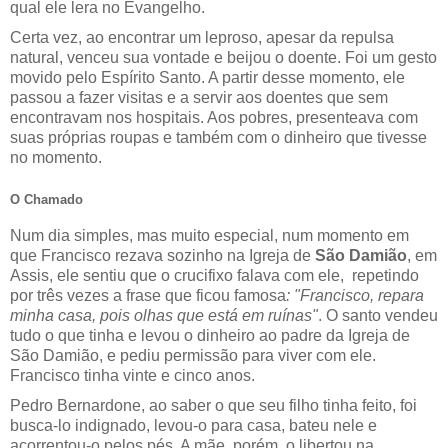
qual ele lera no Evangelho.
Certa vez, ao encontrar um leproso, apesar da repulsa
natural, venceu sua vontade e beijou o doente. Foi um gesto
movido pelo Espírito Santo. A partir desse momento, ele
passou a fazer visitas e a servir aos doentes que sem
encontravam nos hospitais. Aos pobres, presenteava com
suas próprias roupas e também com o dinheiro que tivesse
no momento.
O Chamado
Num dia simples, mas muito especial, num momento em
que Francisco rezava sozinho na Igreja de
São Damião
, em
Assis, ele sentiu que o crucifixo falava com ele, repetindo
por três vezes a frase que ficou famosa
: "Francisco, repara
minha casa, pois olhas que está em ruínas"
. O santo vendeu
tudo o que tinha e levou o dinheiro ao padre da Igreja de
São Damião, e pediu permissão para viver com ele.
Francisco tinha vinte e cinco anos.
Pedro Bernardone, ao saber o que seu filho tinha feito, foi
busca-lo indignado, levou-o para casa, bateu nele e
acorrentou-o pelos pés. A mãe, porém, o libertou na