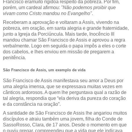
Francisco eramuito rígidoa respeito da pobreza. Por fim,
porém, um cardeal afirmou:
"Não podemos proibir que
vivam como Cristo mandou no Evangelho".
Receberam a aprovação e voltaram a Assis, vivendo na
pobreza, em oração, em santa alegria e grande fraternidade,
junto a Igreja da Porciúncula. Mais tarde, Inocêncio III
mandou chamar São Francisco de Assis e aprovou a regra
verbalmente. Logo em seguida o papa impôs a eles o corte
dos cabelos, e lhes enviou em missão de pregarem a
penitência.
São Francisco de Assis, um exemplo de vida
São Francisco de Assis manifestava seu amor a Deus por
uma alegria imensa, que se expressava muitas vezes em
cânticos ardorosos. A quem lhe perguntava qual a razão de
tal alegria, respondia que “ela deriva da pureza do coração
e da constância na oração”.
A santidade de São Francisco de Assis lhe angariou muitos
discípulos e atraiu também uma jovem, filha do Conde de
SassoRosso, Clara, de 17 anos. Desde o momento em que
o ouviu pregar, compreendeu que a vida que ele indicava