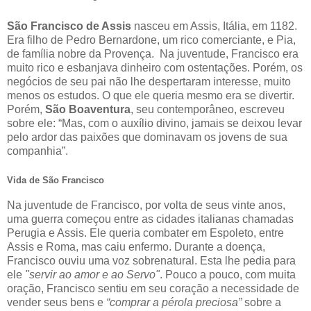
São Francisco de Assis
nasceu em Assis, Itália, em 1182.
Era filho de Pedro Bernardone, um rico comerciante, e Pia,
de família nobre da Provença. Na juventude, Francisco era
muito rico e esbanjava dinheiro com ostentações. Porém, os
negócios de seu pai não lhe despertaram interesse, muito
menos os estudos. O que ele queria mesmo era se divertir.
Porém,
São Boaventura
, seu contemporâneo, escreveu
sobre ele: “Mas, com o auxílio divino, jamais se deixou levar
pelo ardor das paixões que dominavam os jovens de sua
companhia”.
Vida de São Francisco
Na juventude de Francisco, por volta de seus vinte anos,
uma guerra começou entre as cidades italianas chamadas
Perugia e Assis. Ele queria combater em Espoleto, entre
Assis e Roma, mas caiu enfermo. Durante a doença,
Francisco ouviu uma voz sobrenatural. Esta lhe pedia para
ele
"servir ao amor e ao Servo"
. Pouco a pouco, com muita
oração, Francisco sentiu em seu coração a necessidade de
vender seus bens e
“comprar a pérola preciosa”
sobre a