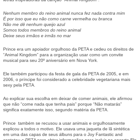
Nenhum membro do reino animal nunca fez nada contra mim
É por isso que eu não como carne vermelha ou branca
Não me dê nenhum queijo azul
Somos todos membros do reino animal
Deixe seus irmãos e irmãs no mar
Prince era um apoiador orgulhoso da PETA e cedeu os direitos de
“Animal Kingdom” para a organização usar como um convite
musical para seu 20º aniversário em Nova York.
Ele também participou da festa de gala da PETA de 2005, e em
2006, o príncipe foi considerado a celebridade vegetariana mais
sexy pela PETA.
Ao explicar sua escolha em deixar de comer animais, ele afirmou
que não “come nada que tenha pais” porque “Não matarás”
significa exatamente isso, segundo matéria da PETA.
Prince também se recusou a usar animais e orgulhosamente
explicou a todos o motivo. Ele usava uma jaqueta de lã sintética
em uma das capas de seus álbuns para o Joy Fantastic and
contatou a PETA para obter informações para incluir no encarte.Ele