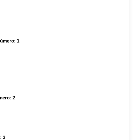
número:
1
úmero:
2
o:
3