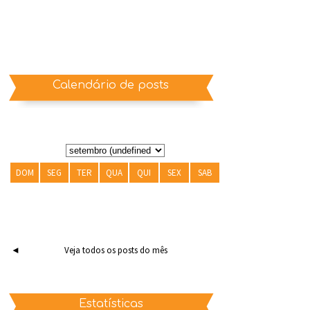
Calendário de posts
DOM
SEG
TER
QUA
QUI
SEX
SAB
◄
Veja todos os posts do mês
Estatísticas