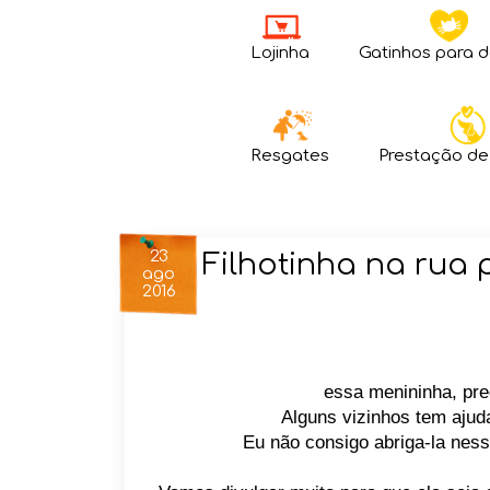
Lojinha
Gatinhos para 
Resgates
Prestação de
23
Filhotinha na rua
ago
2016
essa menininha, pr
Alguns vizinhos tem ajud
Eu não consigo abriga-la nes