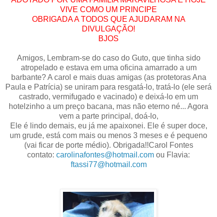
VIVE COMO UM PRINCIPE
OBRIGADA A TODOS QUE AJUDARAM NA
DIVULGAÇÃO!
BJOS
Amigos, Lembram-se do caso do Guto, que tinha sido
atropelado e estava em uma oficina amarrado a um
barbante? A carol e mais duas amigas (as protetoras Ana
Paula e Patrícia) se uniram para resgatá-lo, tratá-lo (ele será
castrado, vermifugado e vacinado) e deixá-lo em um
hotelzinho a um preço bacana, mas não eterno né... Agora
vem a parte principal, doá-lo,
Ele é lindo demais, eu já me apaixonei. Ele é super doce,
um grude, está com mais ou menos 3 meses e é pequeno
(vai ficar de porte médio). Obrigada!!Carol Fontes
contato:
carolinafontes@hotmail.com
ou Flavia:
ftassi77@hotmail.com