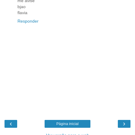
me avise
bjao
flavia
Responder
‹
›
Página inicial