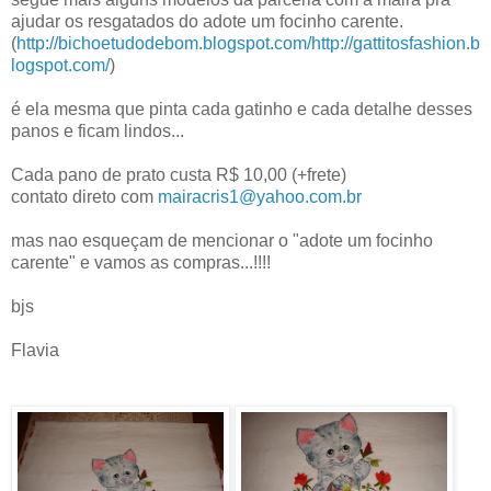
ajudar os resgatados do adote um focinho carente.
(
http://bichoetudodebom.blogspot.com/
http://gattitosfashion.b
logspot.com/
)
é ela mesma que pinta cada gatinho e cada detalhe desses
panos e ficam lindos...
Cada pano de prato custa R$ 10,00 (+frete)
contato direto com
mairacris1@yahoo.com.br
mas nao esqueçam de mencionar o "adote um focinho
carente" e vamos as compras...!!!!
bjs
Flavia