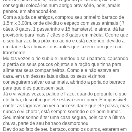
conseguiu colocá-los num abrigo provisório, pois jamais
pensou em abandoná-los.
Com a ajuda de amigos, comprou seu primeiro barraco de
1,5m x 3,00m, onde dividiu o espaço com seus animais ( 7
cães, 8 gatos, 1 passarinho e 15 hamsters), e ainda, dá lar
provisório para mais 7 cães e 8 gatos em média. Ocorre que
o seu barraco fica próximo ao rio e está cedendo, devido a
umidade das chuvas constantes que fazem com que o rio
transborde.
Muitas vezes o rio subiu e inundou o seu barraco, causando
a perda de seus poucos objetos e a ração que tinha para
alimentar seus companheiros. Como ele não estava em
casa, em um desses fatais dias, os seus vizinhos
conseguiram salvar os animais, abrindo a porta do barraco
para que eles pudessem sair.
Já o vi várias vezes, pálido e fraco, quando perguntei o que
ele tinha, descobri que ele estava sem comer. É impossível
conter as lágrimas ao ver a necessidade que ele passa, mas
nunca o vi chorar, está sempre sorrindo e de bom humor.
Seu maior sonho é ter uma casa segura, pois com a última
chuva, parte de seu barraco desmoronou.
Devido ao fato de seu barraco, como os outros, estarem em