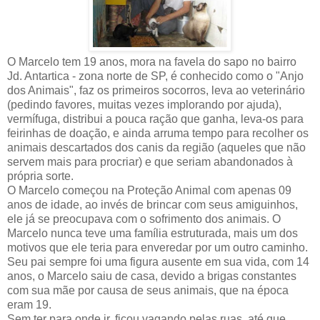
O Marcelo tem 19 anos, mora na favela do sapo no bairro
Jd. Antartica - zona norte de SP, é conhecido como o "Anjo
dos Animais", faz os primeiros socorros, leva ao veterinário
(pedindo favores, muitas vezes implorando por ajuda),
vermífuga, distribui a pouca ração que ganha, leva-os para
feirinhas de doação, e ainda arruma tempo para recolher os
animais descartados dos canis da região (aqueles que não
servem mais para procriar) e que seriam abandonados à
própria sorte.
O Marcelo começou na Proteção Animal com apenas 09
anos de idade, ao invés de brincar com seus amiguinhos,
ele já se preocupava com o sofrimento dos animais. O
Marcelo nunca teve uma família estruturada, mais um dos
motivos que ele teria para enveredar por um outro caminho.
Seu pai sempre foi uma figura ausente em sua vida, com 14
anos, o Marcelo saiu de casa, devido a brigas constantes
com sua mãe por causa de seus animais, que na época
eram 19.
Sem ter para onde ir, ficou vagando pelas ruas, até que